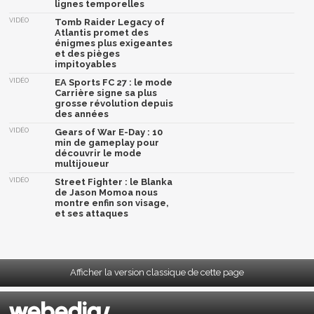
lignes temporelles
VIDÉO
Tomb Raider Legacy of
Atlantis promet des
énigmes plus exigeantes
et des pièges
impitoyables
VIDÉO
EA Sports FC 27 : le mode
Carrière signe sa plus
grosse révolution depuis
des années
VIDÉO
Gears of War E-Day : 10
min de gameplay pour
découvrir le mode
multijoueur
VIDÉO
Street Fighter : le Blanka
de Jason Momoa nous
montre enfin son visage,
et ses attaques
Afficher la version classique de cette page