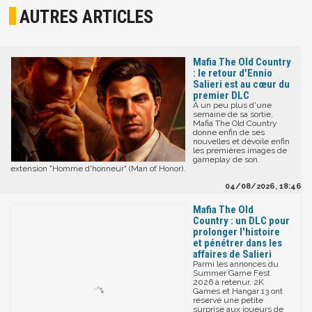
AUTRES ARTICLES
Mafia The Old Country
: le retour d'Ennio
Salieri est au cœur du
premier DLC
À un peu plus d'une
semaine de sa sortie,
Mafia The Old Country
donne enfin de ses
nouvelles et dévoile enfin
les premières images de
gameplay de son
extension "Homme d'honneur" (Man of Honor).
04/08/2026, 18:46
Mafia The Old
Country : un DLC pour
prolonger l'histoire
et pénétrer dans les
affaires de Salieri
Parmi les annonces du
Summer Game Fest
2026 à retenur, 2K
Games et Hangar 13 ont
réservé une petite
surprise aux joueurs de