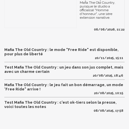
Mafia The Old Country,
puisque le studio a
officialisé "Homme
d'honneur", une 1ère
extension narrative.
06/06/2026, 11:22
Mafia The Old Country : le mode "Free Ride" est disponible,
pour plus de liberté
20/11/2025, 15:11
Test Mafia The Old Country : un jeu dans son jus complet, mais
avec un charme certain
20/08/2025, 18:46
Mafia The Old Country : le jeu fait un bon démarrage, un mode
'Free Ride" arrive !
20/08/2025, 10:15
Test Mafia The Old Country : c'est ok-tiers selon la presse,
voici toutes les notes
08/08/2025, 17:58