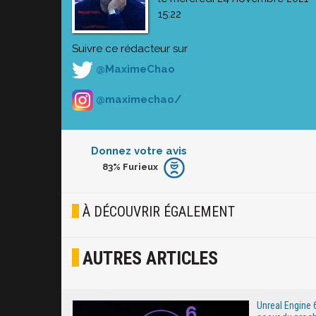
15:22
Suivre ce rédacteur sur
@MaximeChao
@maximechao/
Donnez votre avis
83%
Furieux
Furieux
Blasé
À DÉCOUVRIR ÉGALEMENT
Osef
AUTRES ARTICLES
Joyeux
Excité
Unreal Engine 6