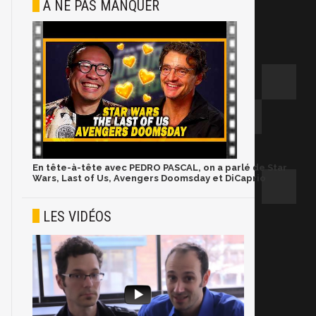
À NE PAS MANQUER
En tête-à-tête avec PEDRO PASCAL, on a parlé de Star
Wars, Last of Us, Avengers Doomsday et DiCaprio
LES VIDÉOS