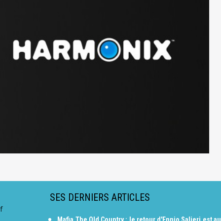
SES DERNIERS ARTICLES
f
Mafia The Old Country : le retour d'Ennio Salieri est au