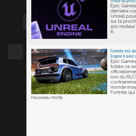
coeur du proc
Epic Games 
dernière co
Unreal pour
sur la proc
son moteur 
6.
Fortnite mis de
Engine 6 avec u
Epic Games 
totale ce w
officielleme
lors du RLCS
contraireme
monde imagi
Fortnite qui
nouveau mote