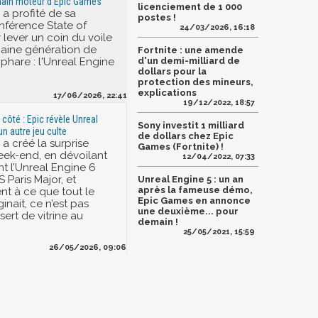
hain moteur d'Epic Games
licenciement de 1 000
a profité de sa
postes !
nférence State of
24/03/2026, 16:18
 lever un coin du voile
haine génération de
Fortnite : une amende
phare : l'Unreal Engine
d'un demi-milliard de
dollars pour la
protection des mineurs,
explications
17/06/2026, 22:41
19/12/2022, 18:57
 côté : Epic révèle Unreal
Sony investit 1 milliard
n autre jeu culte
de dollars chez Epic
a créé la surprise
Games (Fortnite) !
eek-end, en dévoilant
12/04/2022, 07:33
nt l’Unreal Engine 6
 Paris Major, et
Unreal Engine 5 : un an
après la fameuse démo,
nt à ce que tout le
Epic Games en annonce
nait, ce n’est pas
une deuxième... pour
 sert de vitrine au
demain !
25/05/2021, 15:59
26/05/2026, 09:06