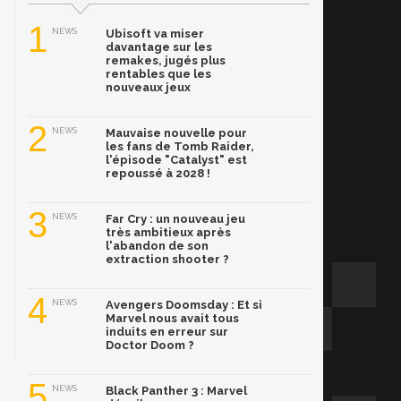
1
NEWS
Ubisoft va miser
davantage sur les
remakes, jugés plus
rentables que les
nouveaux jeux
2
NEWS
Mauvaise nouvelle pour
les fans de Tomb Raider,
l'épisode "Catalyst" est
repoussé à 2028 !
3
NEWS
Far Cry : un nouveau jeu
très ambitieux après
l'abandon de son
extraction shooter ?
4
NEWS
Avengers Doomsday : Et si
Marvel nous avait tous
induits en erreur sur
Doctor Doom ?
5
NEWS
Black Panther 3 : Marvel