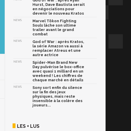
God of War : après Ryan
Hurst, Dave Bautista serait
en négociations pour
devenir le nouveau Kratos
NEWS
Marvel Tōkon Fighting
Souls lâche son ultime
trailer avant le grand
combat
NEWS
God of War : après Kratos,
la série Amazon va aussi à
remplacer Atreus et une
autre actrice
NEWS
Spider-Man Brand New
Day pulvérise le box-office
avec quasi 1 milliard en un
weekend ! Les chiffres de
chaque marché en détails
NEWS
Sony sort enfin du silence
sur la fin des jeux
physiques, mais reste
insensible à la colère des
joueurs...
LES + LUS