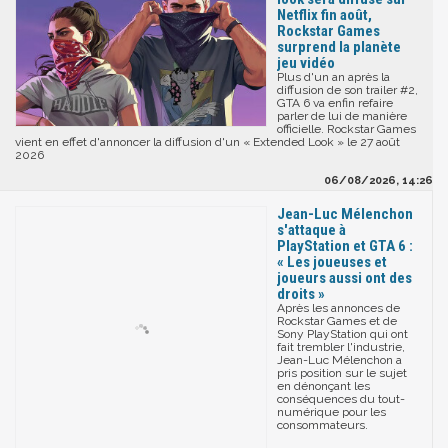
Netflix fin août,
Rockstar Games
surprend la planète
jeu vidéo
Plus d'un an après la
diffusion de son trailer #2,
GTA 6 va enfin refaire
parler de lui de manière
officielle. Rockstar Games
vient en effet d'annoncer la diffusion d'un « Extended Look » le 27 août
2026
06/08/2026, 14:26
Jean-Luc Mélenchon
s'attaque à
PlayStation et GTA 6 :
« Les joueuses et
joueurs aussi ont des
droits »
Après les annonces de
Rockstar Games et de
Sony PlayStation qui ont
fait trembler l'industrie,
Jean-Luc Mélenchon a
pris position sur le sujet
en dénonçant les
conséquences du tout-
numérique pour les
consommateurs.