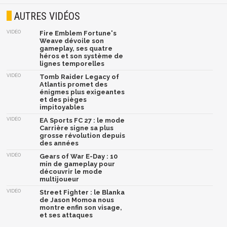
AUTRES VIDÉOS
VIDÉO
Fire Emblem Fortune's
Weave dévoile son
gameplay, ses quatre
héros et son système de
lignes temporelles
VIDÉO
Tomb Raider Legacy of
Atlantis promet des
énigmes plus exigeantes
et des pièges
impitoyables
VIDÉO
EA Sports FC 27 : le mode
Carrière signe sa plus
grosse révolution depuis
des années
VIDÉO
Gears of War E-Day : 10
min de gameplay pour
découvrir le mode
multijoueur
VIDÉO
Street Fighter : le Blanka
de Jason Momoa nous
montre enfin son visage,
et ses attaques