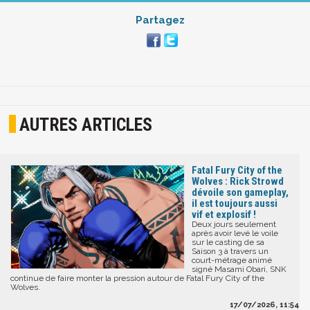
Partagez
AUTRES ARTICLES
Fatal Fury City of the
Wolves : Rick Strowd
dévoile son gameplay,
il est toujours aussi
vif et explosif !
Deux jours seulement
après avoir levé le voile
sur le casting de sa
Saison 3 à travers un
court-métrage animé
signé Masami Obari, SNK
continue de faire monter la pression autour de Fatal Fury City of the
Wolves.
17/07/2026, 11:54