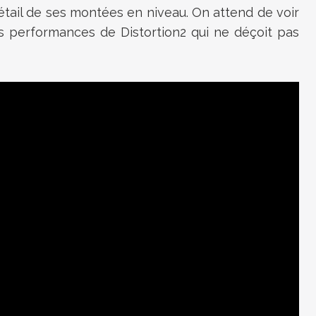
détail de ses montées en niveau. On attend de voir
es performances de Distortion2 qui ne déçoit pas