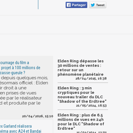
Elden Ring dépasse les
 tournage du film a
30 millions de ventes :
rojet à 100 millions de
retour sur un
 casse-gueule ?
phénomène planétaire
t depuis quelques mois,
28/04/2025, 16:38
ésormais officiel : Elden
r droit à une
Elden Ring : 3 min
en prises de vues
cryptiques pour le
nouveau trailer du DLC
tée par le réalisateur
"Shadow of the Erdtree"
d et produite par le
21/05/2024, 16:53
Elden Ring : plus de 6.5
20/04/2026, 15:10
millions de vues en 24h
pour le DLC "Shadow of
ex Garland réalisera
Erdtree"
inéma avec A24 et Bandai
21/02/2024, 17:07