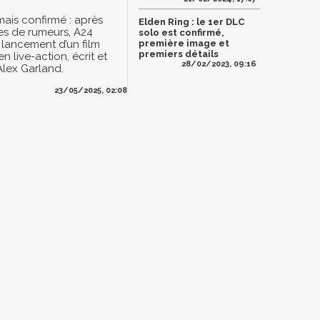
mais confirmé : après
Elden Ring : le 1er DLC
es de rumeurs, A24
solo est confirmé,
le lancement d’un film
première image et
premiers détails
n live-action, écrit et
28/02/2023, 09:16
Alex Garland.
23/05/2025, 02:08