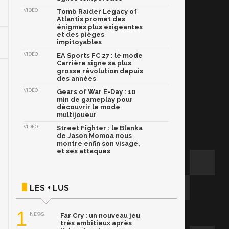
VIDÉO
Tomb Raider Legacy of
Atlantis promet des
énigmes plus exigeantes
et des pièges
impitoyables
VIDÉO
EA Sports FC 27 : le mode
Carrière signe sa plus
grosse révolution depuis
des années
VIDÉO
Gears of War E-Day : 10
min de gameplay pour
découvrir le mode
multijoueur
VIDÉO
Street Fighter : le Blanka
de Jason Momoa nous
montre enfin son visage,
et ses attaques
LES + LUS
1
NEWS
Far Cry : un nouveau jeu
très ambitieux après