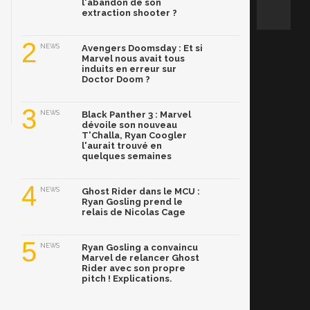
l'abandon de son
extraction shooter ?
2
NEWS
Avengers Doomsday : Et si
Marvel nous avait tous
induits en erreur sur
Doctor Doom ?
3
NEWS
Black Panther 3 : Marvel
dévoile son nouveau
T'Challa, Ryan Coogler
l'aurait trouvé en
quelques semaines
4
NEWS
Ghost Rider dans le MCU :
Ryan Gosling prend le
relais de Nicolas Cage
5
NEWS
Ryan Gosling a convaincu
Marvel de relancer Ghost
Rider avec son propre
pitch ! Explications.