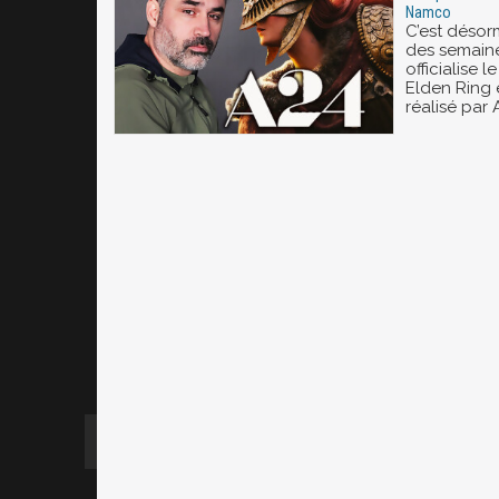
Namco
C’est désor
des semain
officialise 
Elden Ring e
réalisé par 