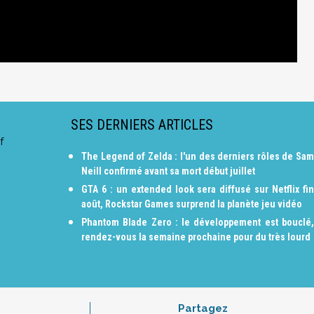
SES DERNIERS ARTICLES
f
The Legend of Zelda : l'un des derniers rôles de Sam
Neill confirmé avant sa mort début juillet
GTA 6 : un extended look sera diffusé sur Netflix fin
août, Rockstar Games surprend la planète jeu vidéo
Phantom Blade Zero : le développement est bouclé,
rendez-vous la semaine prochaine pour du très lourd
Partagez