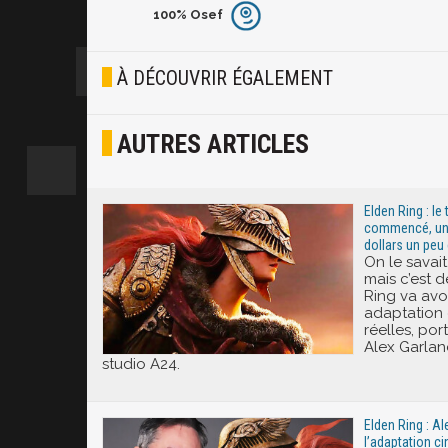
100%
Osef
Furieux
Blasé
À DÉCOUVRIR ÉGALEMENT
Osef
AUTRES ARTICLES
Joyeux
Excité
Elden Ring : le
commencé, un p
dollars un peu
On le savai
mais c’est d
Ring va avoi
adaptation 
réelles, por
Alex Garlan
studio A24.
Elden Ring : Al
l’adaptation c