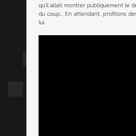
qu'il allait montrer publiquement le 
du coup... En attendant, profitons d
lui.