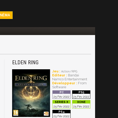
INÉMA
ELDEN RING
Jeu :
Action/RPG
Editeur :
Bandai
Namco Entertainment
Développeur :
From
Software
25 Fév 2022
25 Fév 2022
25 Fév 2022
25 Fév 2022
25 Fév 2022