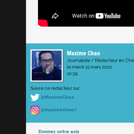
Maxime Chao
Journaliste / Rédacteur en Che
le mardi 15 mars 2022
10:39
Suivre ce rédacteur sur
@MaximeChao
@maximechao/
Donnez votre avis