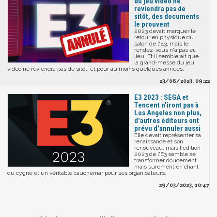
du jeu vidéo ne
reviendra pas de
sitôt, des documents
le prouvent
2023 devait marquer le
retour en physique du
salon de l'E3, mais le
rendez-vous n'a pas eu
lieu. Et il semblerait que
la grand-messe du jeu
vidéo ne reviendra pas de sitôt, et pour au moins quelques années.
23/06/2023, 09:22
E3 2023 : SEGA et
Tencent n'iront pas à
Los Angeles non plus,
d'autres éditeurs ont
prévu d'annuler aussi
Elle devait représenter sa
renaissance et son
renouveau, mais l'édition
2023 de l'E3 semble se
transformer doucement
mais sûrement en chant
du cygne et un véritable cauchemar pour ses organisateurs.
29/03/2023, 10:47