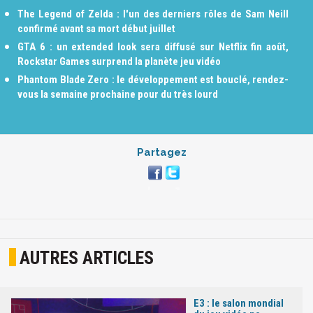
The Legend of Zelda : l'un des derniers rôles de Sam Neill
confirmé avant sa mort début juillet
GTA 6 : un extended look sera diffusé sur Netflix fin août,
Rockstar Games surprend la planète jeu vidéo
Phantom Blade Zero : le développement est bouclé, rendez-
vous la semaine prochaine pour du très lourd
Partagez
AUTRES ARTICLES
E3 : le salon mondial