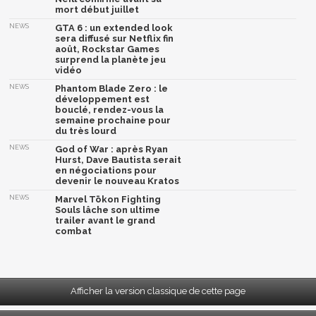
mort début juillet
NEWS
GTA 6 : un extended look
sera diffusé sur Netflix fin
août, Rockstar Games
surprend la planète jeu
vidéo
NEWS
Phantom Blade Zero : le
développement est
bouclé, rendez-vous la
semaine prochaine pour
du très lourd
NEWS
God of War : après Ryan
Hurst, Dave Bautista serait
en négociations pour
devenir le nouveau Kratos
NEWS
Marvel Tōkon Fighting
Souls lâche son ultime
trailer avant le grand
combat
Afficher la version classique de cette page