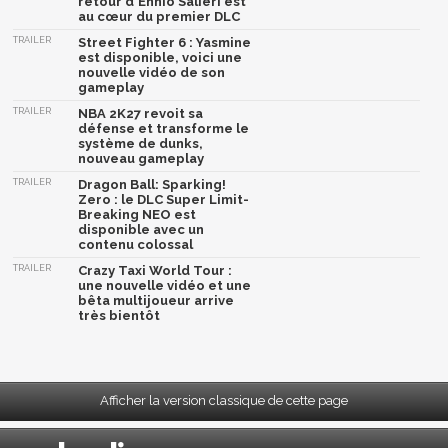
retour d'Ennio Salieri est
au cœur du premier DLC
TRAILER
Street Fighter 6 : Yasmine
est disponible, voici une
nouvelle vidéo de son
gameplay
TRAILER
NBA 2K27 revoit sa
défense et transforme le
système de dunks,
nouveau gameplay
TRAILER
Dragon Ball: Sparking!
Zero : le DLC Super Limit-
Breaking NEO est
disponible avec un
contenu colossal
TRAILER
Crazy Taxi World Tour :
une nouvelle vidéo et une
bêta multijoueur arrive
très bientôt
Afficher la version classique de cette page