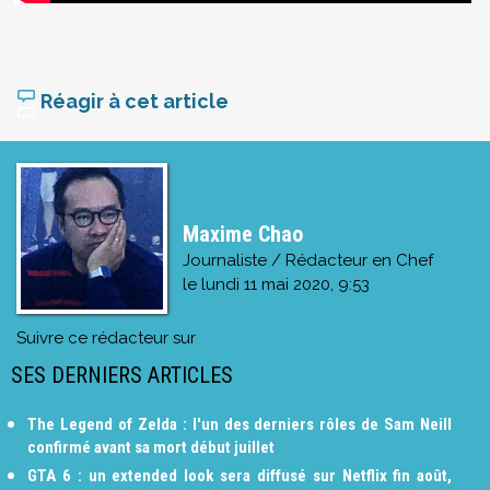
Réagir à cet article
Maxime Chao
Journaliste / Rédacteur en Chef
le
lundi 11 mai 2020, 9:53
Suivre ce rédacteur sur
SES DERNIERS ARTICLES
The Legend of Zelda : l'un des derniers rôles de Sam Neill
confirmé avant sa mort début juillet
GTA 6 : un extended look sera diffusé sur Netflix fin août,