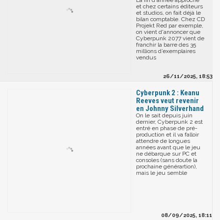
La fin d'année approche
et chez certains éditeurs
et studios, on fait déjà le
bilan comptable. Chez CD
Projekt Red par exemple,
on vient d'annoncer que
Cyberpunk 2077 vient de
franchir la barre des 35
millions d’exemplaires
vendus
26/11/2025, 18:53
Cyberpunk 2 : Keanu
Reeves veut revenir
en Johnny Silverhand
On le sait depuis juin
dernier, Cyberpunk 2 est
entré en phase de pré-
production et il va falloir
attendre de longues
années avant que le jeu
ne débarque sur PC et
consoles (sans doute la
prochaine générartion),
mais le jeu semble
08/09/2025, 18:11