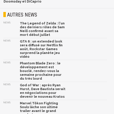
Doomsday et DiCaprio
AUTRES NEWS
NEWS
The Legend of Zelda : l'un
des derniers rôles de Sam
Neill confirmé avant sa
mort début juillet
NEWS
GTA 6 : un extended look
sera diffusé sur Netflix fin
août, Rockstar Games
surprend la planète jeu
vidéo
NEWS
Phantom Blade Zero : le
développement est
bouclé, rendez-vous la
semaine prochaine pour
du très lourd
NEWS
God of War : après Ryan
Hurst, Dave Bautista serait
en négociations pour
devenir le nouveau Kratos
NEWS
Marvel Tōkon Fighting
Souls lâche son ultime
trailer avant le grand