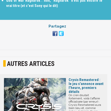
God of War Ragnarök : non, "Ragnarök" n'est pas encore le
vrai titre (et c'est Sony qui le dit)
Partagez
AUTRES ARTICLES
Crysis Remastered :
le jeu s'annonce avant
l'heure, premiers
détails
On s'en doutait
fortement, voilà l'affaire
officialisée (par erreur) :
Crysis Resmatered aura
bien lieu et, comme