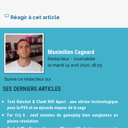
Réagir à cet article
Maximilien Cagnard
Rédacteur - Journaliste
le
mardi 14 avril 2020, 18:29
Suivre ce rédacteur sur
SES DERNIERS ARTICLES
Test Ratchet & Clank Rift Apart : une vitrine technologique
pour la PS5 et un épisode majeur de la saga
Far Cry 6 : neuf minutes de gameplay bien sanglantes en
pleine révolution