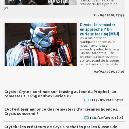
prévu, il s'agira d'une
refonte du tout premier
jeu.
16/04/2020, 13:49
Crysis : le remaster
en approche ? Un
curieux teasing [MàJ]
Voilà maintenant
quelques années que
nous n'avions pas
entendu parler de la saga
Crysis : toutefois, il se
pourrait qu'elle revienne
sur le devant de la scène
par le biais d'un remaster.
02/04/2020, 10:29
Crysis : Crytek continue son teasing autour du Prophet, un
remaster sur PS5 et Xbox Series X ?
24/03/2020, 17:30
1 |
EA : l'éditeur annonce des remasters d'anciennes licences,
Crysis concerné ?
31/10/2019, 16:38
1 |
Crytek : les créateurs de Crysis rachetés par les Russes de