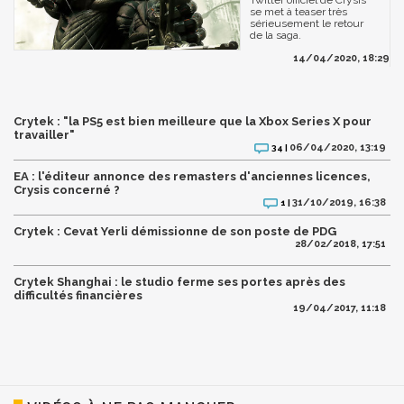
Twitter officiel de Crysis
se met à teaser très
sérieusement le retour
de la saga.
14/04/2020, 18:29
Crytek : "la PS5 est bien meilleure que la Xbox Series X pour
travailler"
06/04/2020, 13:19
34 |
EA : l'éditeur annonce des remasters d'anciennes licences,
Crysis concerné ?
31/10/2019, 16:38
1 |
Crytek : Cevat Yerli démissionne de son poste de PDG
28/02/2018, 17:51
Crytek Shanghai : le studio ferme ses portes après des
difficultés financières
19/04/2017, 11:18