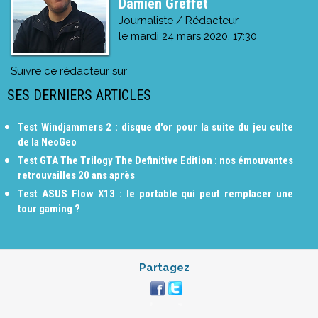
Damien Greffet
Journaliste / Rédacteur
le
mardi 24 mars 2020, 17:30
Suivre ce rédacteur sur
SES DERNIERS ARTICLES
Test Windjammers 2 : disque d'or pour la suite du jeu culte
de la NeoGeo
Test GTA The Trilogy The Definitive Edition : nos émouvantes
retrouvailles 20 ans après
Test ASUS Flow X13 : le portable qui peut remplacer une
tour gaming ?
Partagez