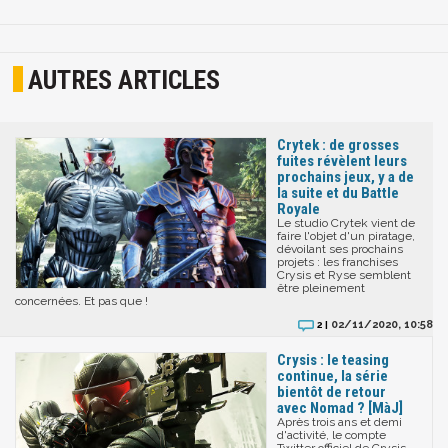
AUTRES ARTICLES
Crytek : de grosses
fuites révèlent leurs
prochains jeux, y a de
la suite et du Battle
Royale
Le studio Crytek vient de
faire l'objet d'un piratage,
dévoilant ses prochains
projets : les franchises
Crysis et Ryse semblent
être pleinement
concernées. Et pas que !
02/11/2020, 10:58
2 |
Crysis : le teasing
continue, la série
bientôt de retour
avec Nomad ? [MàJ]
Après trois ans et demi
d'activité, le compte