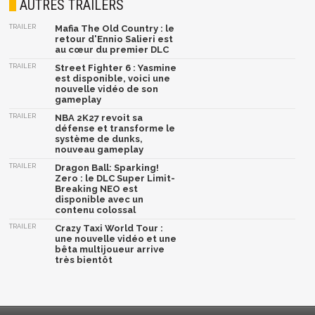
AUTRES TRAILERS
TRAILER
Mafia The Old Country : le
retour d'Ennio Salieri est
au cœur du premier DLC
TRAILER
Street Fighter 6 : Yasmine
est disponible, voici une
nouvelle vidéo de son
gameplay
TRAILER
NBA 2K27 revoit sa
défense et transforme le
système de dunks,
nouveau gameplay
TRAILER
Dragon Ball: Sparking!
Zero : le DLC Super Limit-
Breaking NEO est
disponible avec un
contenu colossal
TRAILER
Crazy Taxi World Tour :
une nouvelle vidéo et une
bêta multijoueur arrive
très bientôt