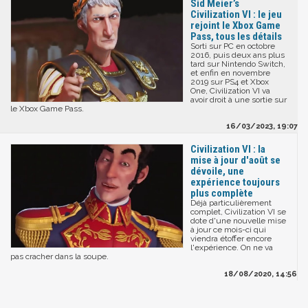
Sid Meier’s
Civilization VI : le jeu
rejoint le Xbox Game
Pass, tous les détails
Sorti sur PC en octobre
2016, puis deux ans plus
tard sur Nintendo Switch,
et enfin en novembre
2019 sur PS4 et Xbox
One, Civilization VI va
avoir droit à une sortie sur
le Xbox Game Pass.
16/03/2023, 19:07
Civilization VI : la
mise à jour d'août se
dévoile, une
expérience toujours
plus complète
Déjà particulièrement
complet, Civilization VI se
dote d'une nouvelle mise
à jour ce mois-ci qui
viendra étoffer encore
l'expérience. On ne va
pas cracher dans la soupe.
18/08/2020, 14:56