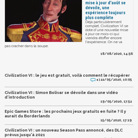
mise à jour d'août se
dévoile, une
expérience toujours
plus complète
Déjà particulièrement
complet, Civilization VI se
dote d'une nouvelle mise
à jour ce mois-ci qui
viendra étoffer encore
l'expérience. On ne va
pas cracher dans la soupe.
18/08/2020, 14:56
Civilization VI : le jeu est gratuit, voilà comment le récupérer
22/05/2020, 10:05
1 |
Civilization VI : Simon Bolivar se dévoile dans une vidéo
d'introduction
19/05/2020, 17:52
Epic Games Store : les prochains jeux gratuits en fuite ? Il y
aurait du Borderlands
15/05/2020, 17:19
Civilization VI : un nouveau Season Pass annoncé, des DLC
prévus jusqu'à 2021