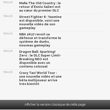
TRAILER
Mafia The Old Country : le
retour d'Ennio Salieri est
au cœur du premier DLC
TRAILER
Street Fighter 6 : Yasmine
est disponible, voici une
nouvelle vidéo de son
gameplay
TRAILER
NBA 2K27 revoit sa
défense et transforme le
système de dunks,
nouveau gameplay
TRAILER
Dragon Ball: Sparking!
Zero : le DLC Super Limit-
Breaking NEO est
disponible avec un
contenu colossal
TRAILER
Crazy Taxi World Tour :
une nouvelle vidéo et une
bêta multijoueur arrive
très bientôt
Afficher la version classique de cette page