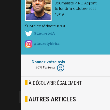
Journaliste / RC Adjoint
le lundi 31 octobre 2022
15:09
Suivre ce rédacteur sur
@LaurelyJA
@laurelybirba
Donnez votre avis
50%
Furieux
Furieux
Blasé
À DÉCOUVRIR ÉGALEMENT
Osef
AUTRES ARTICLES
Joyeux
Excité