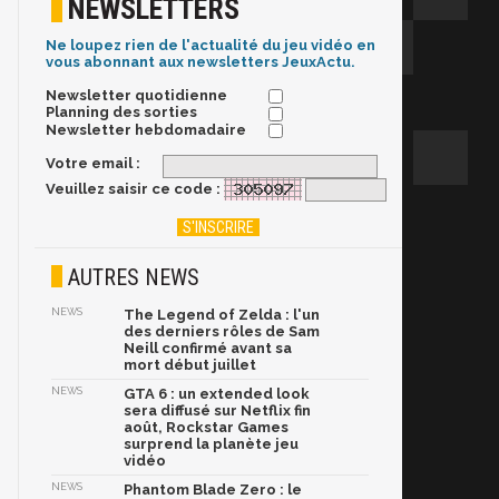
NEWSLETTERS
Ne loupez rien de l'actualité du jeu vidéo en
vous abonnant aux newsletters JeuxActu.
Newsletter quotidienne
Planning des sorties
Newsletter hebdomadaire
Votre email :
Veuillez saisir ce code :
AUTRES NEWS
NEWS
The Legend of Zelda : l'un
des derniers rôles de Sam
Neill confirmé avant sa
mort début juillet
NEWS
GTA 6 : un extended look
sera diffusé sur Netflix fin
août, Rockstar Games
surprend la planète jeu
vidéo
NEWS
Phantom Blade Zero : le