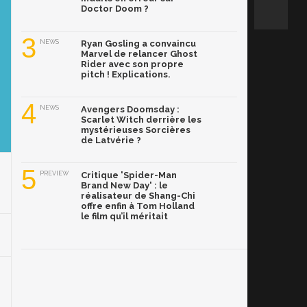
Doctor Doom ?
3
NEWS
Ryan Gosling a convaincu
Marvel de relancer Ghost
Rider avec son propre
pitch ! Explications.
4
NEWS
Avengers Doomsday :
Scarlet Witch derrière les
mystérieuses Sorcières
de Latvérie ?
5
PREVIEW
Critique 'Spider-Man
Brand New Day' : le
réalisateur de Shang-Chi
offre enfin à Tom Holland
le film qu’il méritait