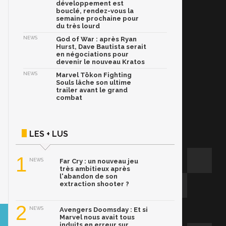
développement est
bouclé, rendez-vous la
semaine prochaine pour
du très lourd
NEWS
God of War : après Ryan
Hurst, Dave Bautista serait
en négociations pour
devenir le nouveau Kratos
NEWS
Marvel Tōkon Fighting
Souls lâche son ultime
trailer avant le grand
combat
LES + LUS
1
NEWS
Far Cry : un nouveau jeu
très ambitieux après
l'abandon de son
extraction shooter ?
2
NEWS
Avengers Doomsday : Et si
Marvel nous avait tous
induits en erreur sur