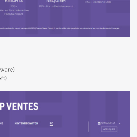
tware)
ft)