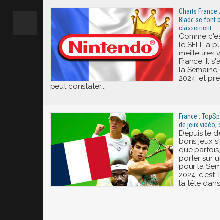
Charts France :
Blade se font b
classement
Comme c'est
le SELL a p
meilleures 
France. Il s
la Semaine 
2024, et pr
peut constater...
France : TopSp
de jeux vidéo, 
Depuis le d
bons jeux s'
que parfois, 
porter sur u
pour la Sem
2024, c'est
la tête dans