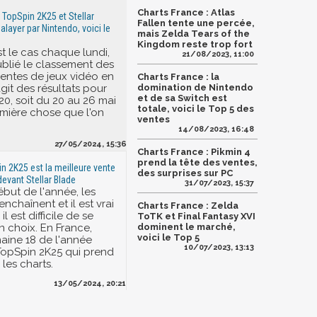
Charts France : Atlas
 TopSpin 2K25 et Stellar
Fallen tente une percée,
alayer par Nintendo, voici le
mais Zelda Tears of the
Kingdom reste trop fort
 le cas chaque lundi,
21/08/2023, 11:00
ublié le classement des
ventes de jeux vidéo en
Charts France : la
'agit des résultats pour
domination de Nintendo
et de sa Switch est
20, soit du 20 au 26 mai
totale, voici le Top 5 des
emière chose que l'on
ventes
14/08/2023, 16:48
27/05/2024, 15:36
Charts France : Pikmin 4
prend la tête des ventes,
in 2K25 est la meilleure vente
des surprises sur PC
devant Stellar Blade
31/07/2023, 15:37
ébut de l'année, les
enchaînent et il est vrai
Charts France : Zelda
il est difficile de se
ToTK et Final Fantasy XVI
n choix. En France,
dominent le marché,
voici le Top 5
aine 18 de l'année
10/07/2023, 13:13
 TopSpin 2K25 qui prend
 les charts.
13/05/2024, 20:21