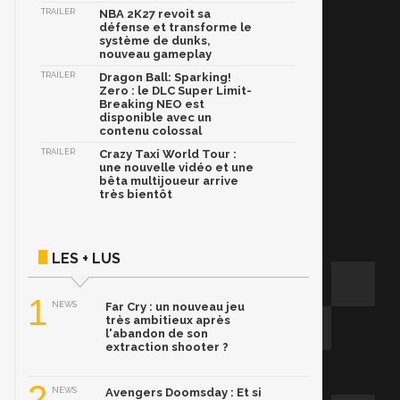
TRAILER
NBA 2K27 revoit sa
défense et transforme le
système de dunks,
nouveau gameplay
TRAILER
Dragon Ball: Sparking!
Zero : le DLC Super Limit-
Breaking NEO est
disponible avec un
contenu colossal
TRAILER
Crazy Taxi World Tour :
une nouvelle vidéo et une
bêta multijoueur arrive
très bientôt
LES + LUS
1
NEWS
Far Cry : un nouveau jeu
très ambitieux après
l'abandon de son
extraction shooter ?
2
NEWS
Avengers Doomsday : Et si