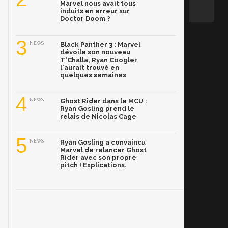
Marvel nous avait tous
induits en erreur sur
Doctor Doom ?
3
NEWS
Black Panther 3 : Marvel
dévoile son nouveau
T'Challa, Ryan Coogler
l'aurait trouvé en
quelques semaines
4
NEWS
Ghost Rider dans le MCU :
Ryan Gosling prend le
relais de Nicolas Cage
5
NEWS
Ryan Gosling a convaincu
Marvel de relancer Ghost
Rider avec son propre
pitch ! Explications.