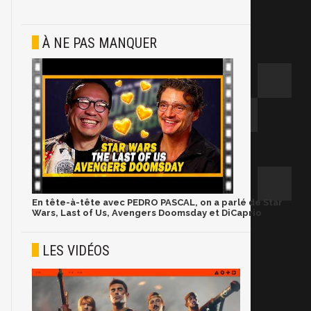
À NE PAS MANQUER
En tête-à-tête avec PEDRO PASCAL, on a parlé de Star
Wars, Last of Us, Avengers Doomsday et DiCaprio
LES VIDÉOS