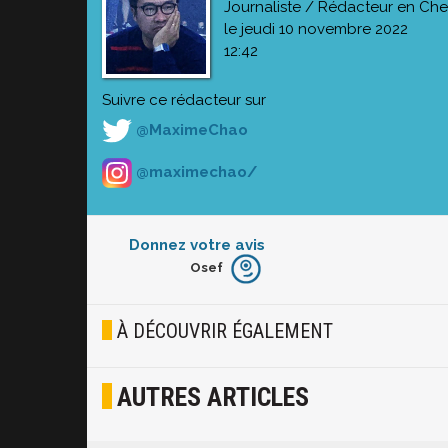
Journaliste / Rédacteur en Che
le jeudi 10 novembre 2022
12:42
Suivre ce rédacteur sur
@MaximeChao
@maximechao/
Donnez votre avis
Osef
Furieux
Blasé
À DÉCOUVRIR ÉGALEMENT
Osef
AUTRES ARTICLES
Joyeux
Excité