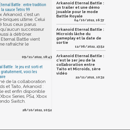
Arkanoid Eternal Battle :
ternal Battle : entre tradition
un trailer et une démo
 la sauce Tetris 99
jouable pour le mode
x Arkanoid, c'est un
Battle Royale
e-briques ultime. Celui
04/10/2022, 16:37
sé tous ceux parus
et qu'aucun successeur
Arkanoid Eternal Battle :
éussi à détrôner.
Microids lâche du
gameplay et la date de
 Eternal Battle vient
sortie
e rafraîchir le
12/06/2022, 23:52
Arkanoid Eternal Battle :
09/11/2022, 18:43
c'est le 1er jeu de la
collaboration entre
 Battle : le jeu est sorti et
Taito et Microids, 1ère
 gratuitement, voici les
vidéo
aire
22/11/2021, 10:32
 né de la collaboration
ds et Taito, Arkanoid :
le est enfin disponible
, Xbox Series, PS4, Xbox
endo Switch.
28/10/2022, 10:52