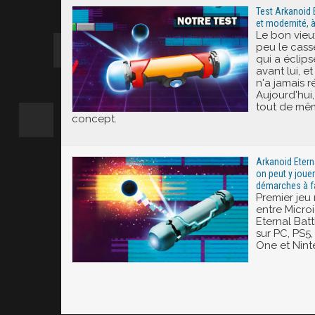
Test Arkanoid E
et modernité, à
Le bon vieu
peu le cass
qui a éclip
avant lui, 
n'a jamais r
Aujourd'hui,
tout de mêm
concept.
Arkanoid Eternal
on peut y jouer
démarches à f
Premier jeu
entre Microi
Eternal Batt
sur PC, PS5
One et Nint