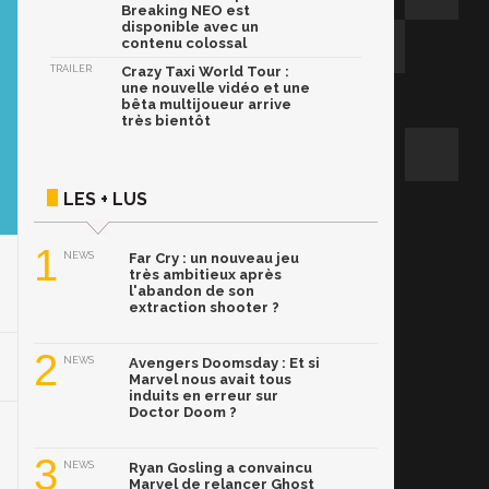
Breaking NEO est
disponible avec un
contenu colossal
TRAILER
Crazy Taxi World Tour :
une nouvelle vidéo et une
bêta multijoueur arrive
très bientôt
LES + LUS
1
NEWS
Far Cry : un nouveau jeu
très ambitieux après
l'abandon de son
extraction shooter ?
2
NEWS
Avengers Doomsday : Et si
Marvel nous avait tous
induits en erreur sur
Doctor Doom ?
3
NEWS
Ryan Gosling a convaincu
Marvel de relancer Ghost