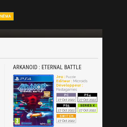
INÉMA
ARKANOID : ETERNAL BATTLE
Jeu :
Puzzle
Editeur :
Microids
Développeur :
Pastagames
27 Oct 2022
27 Oct 2022
27 Oct 2022
27 Oct 2022
27 Oct 2022