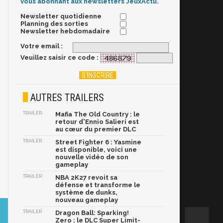
vous abonnant aux newsletters JeuxActu.
Newsletter quotidienne
Planning des sorties
Newsletter hebdomadaire
Votre email :
Veuillez saisir ce code :
AUTRES TRAILERS
TRAILER
Mafia The Old Country : le
retour d'Ennio Salieri est
au cœur du premier DLC
TRAILER
Street Fighter 6 : Yasmine
est disponible, voici une
nouvelle vidéo de son
gameplay
TRAILER
NBA 2K27 revoit sa
défense et transforme le
système de dunks,
nouveau gameplay
TRAILER
Dragon Ball: Sparking!
Zero : le DLC Super Limit-