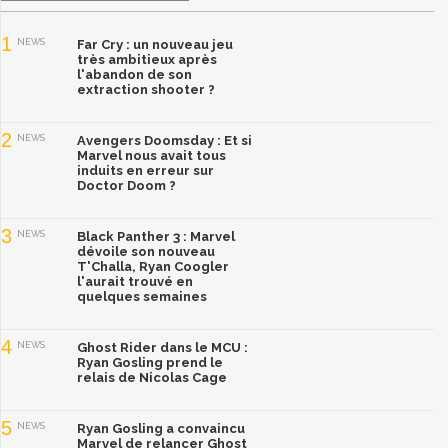
1
NEWS
Far Cry : un nouveau jeu
très ambitieux après
l'abandon de son
extraction shooter ?
2
NEWS
Avengers Doomsday : Et si
Marvel nous avait tous
induits en erreur sur
Doctor Doom ?
3
NEWS
Black Panther 3 : Marvel
dévoile son nouveau
T'Challa, Ryan Coogler
l'aurait trouvé en
quelques semaines
4
NEWS
Ghost Rider dans le MCU :
Ryan Gosling prend le
relais de Nicolas Cage
5
NEWS
Ryan Gosling a convaincu
Marvel de relancer Ghost