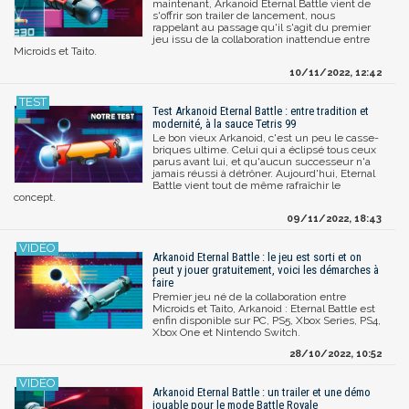
maintenant, Arkanoid Eternal Battle vient de
s'offrir son trailer de lancement, nous
rappelant au passage qu'il s'agit du premier
jeu issu de la collaboration inattendue entre
Microids et Taito.
10/11/2022, 12:42
Test Arkanoid Eternal Battle : entre tradition et
modernité, à la sauce Tetris 99
Le bon vieux Arkanoid, c'est un peu le casse-
briques ultime. Celui qui a éclipsé tous ceux
parus avant lui, et qu'aucun successeur n'a
jamais réussi à détrôner. Aujourd'hui, Eternal
Battle vient tout de même rafraîchir le
concept.
09/11/2022, 18:43
Arkanoid Eternal Battle : le jeu est sorti et on
peut y jouer gratuitement, voici les démarches à
faire
Premier jeu né de la collaboration entre
Microids et Taito, Arkanoid : Eternal Battle est
enfin disponible sur PC, PS5, Xbox Series, PS4,
Xbox One et Nintendo Switch.
28/10/2022, 10:52
Arkanoid Eternal Battle : un trailer et une démo
jouable pour le mode Battle Royale