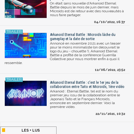
On était sans nouvelle d'Arkanoid Eternal
Battle depuis le mois de juin dernier, mais
Microids est de retour avec des nouveautés à
nous faire partager.
04/10/2022, 16:37
Arkanoid Eternal Battle : Microids lâche du
gameplay et la date de sortie
Annoncé en novembre 2021 avec un teaser
pour le moins minimaliste (on découvrait le
logo du jeu - chouette !), Arkanoid Eternal
Battle a profité de la conférence Guerrilla
Collective pour nous montrer enfin à quoi il
ressemble.
12/06/2022, 23:52
Arkanoid Eternal Battle : c'est le 1er jeu de la
collaboration entre Taito et Microids, 1ère vidéo
Arkanoid : Eternal Battle, tel est le nom du
premier jeu issu de la collaboration entre le
Japonais Taito et le Français Microids,
annoncée en septembre dernier. Voici la
première vidéo.
22/11/2021, 10:32
LES + LUS