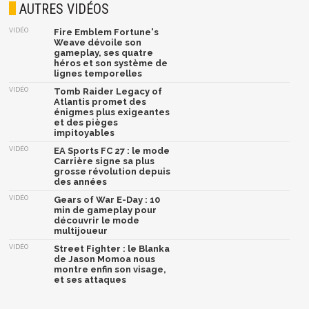
AUTRES VIDÉOS
VIDÉO
Fire Emblem Fortune's
Weave dévoile son
gameplay, ses quatre
héros et son système de
lignes temporelles
VIDÉO
Tomb Raider Legacy of
Atlantis promet des
énigmes plus exigeantes
et des pièges
impitoyables
VIDÉO
EA Sports FC 27 : le mode
Carrière signe sa plus
grosse révolution depuis
des années
VIDÉO
Gears of War E-Day : 10
min de gameplay pour
découvrir le mode
multijoueur
VIDÉO
Street Fighter : le Blanka
de Jason Momoa nous
montre enfin son visage,
et ses attaques