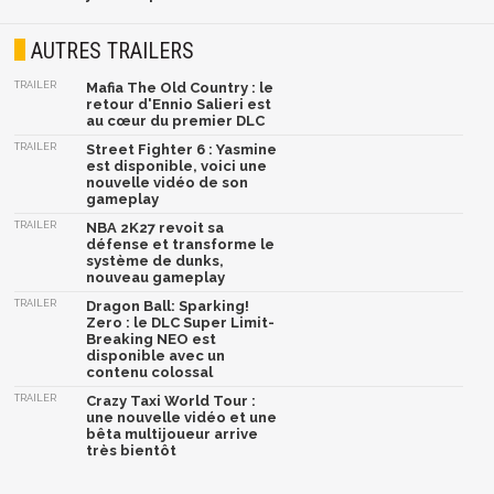
AUTRES TRAILERS
TRAILER
Mafia The Old Country : le
retour d'Ennio Salieri est
au cœur du premier DLC
TRAILER
Street Fighter 6 : Yasmine
est disponible, voici une
nouvelle vidéo de son
gameplay
TRAILER
NBA 2K27 revoit sa
défense et transforme le
système de dunks,
nouveau gameplay
TRAILER
Dragon Ball: Sparking!
Zero : le DLC Super Limit-
Breaking NEO est
disponible avec un
contenu colossal
TRAILER
Crazy Taxi World Tour :
une nouvelle vidéo et une
bêta multijoueur arrive
très bientôt