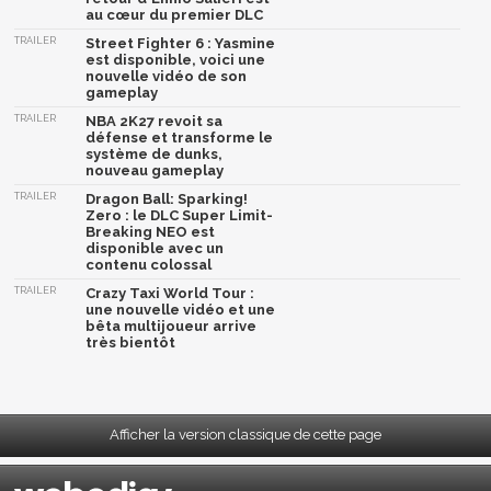
au cœur du premier DLC
TRAILER
Street Fighter 6 : Yasmine
est disponible, voici une
nouvelle vidéo de son
gameplay
TRAILER
NBA 2K27 revoit sa
défense et transforme le
système de dunks,
nouveau gameplay
TRAILER
Dragon Ball: Sparking!
Zero : le DLC Super Limit-
Breaking NEO est
disponible avec un
contenu colossal
TRAILER
Crazy Taxi World Tour :
une nouvelle vidéo et une
bêta multijoueur arrive
très bientôt
Afficher la version classique de cette page