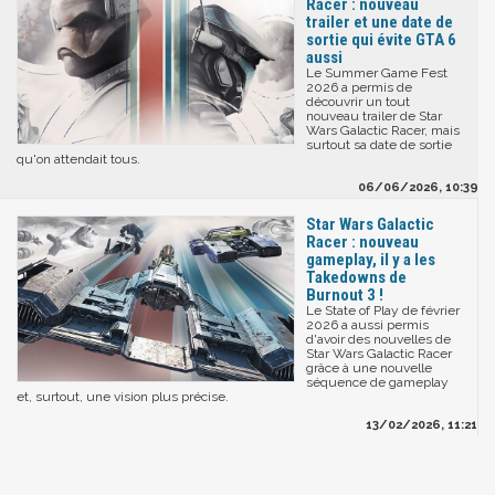
Racer : nouveau
trailer et une date de
sortie qui évite GTA 6
aussi
Le Summer Game Fest
2026 a permis de
découvrir un tout
nouveau trailer de Star
Wars Galactic Racer, mais
surtout sa date de sortie
qu'on attendait tous.
06/06/2026, 10:39
Star Wars Galactic
Racer : nouveau
gameplay, il y a les
Takedowns de
Burnout 3 !
Le State of Play de février
2026 a aussi permis
d'avoir des nouvelles de
Star Wars Galactic Racer
grâce à une nouvelle
séquence de gameplay
et, surtout, une vision plus précise.
13/02/2026, 11:21