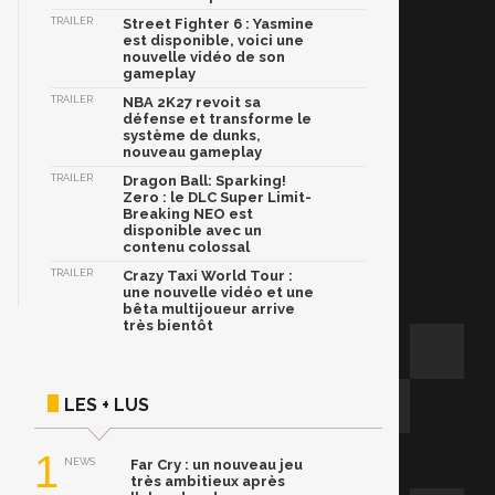
TRAILER
Street Fighter 6 : Yasmine
est disponible, voici une
nouvelle vidéo de son
gameplay
TRAILER
NBA 2K27 revoit sa
défense et transforme le
système de dunks,
nouveau gameplay
TRAILER
Dragon Ball: Sparking!
Zero : le DLC Super Limit-
Breaking NEO est
disponible avec un
contenu colossal
TRAILER
Crazy Taxi World Tour :
une nouvelle vidéo et une
bêta multijoueur arrive
très bientôt
LES + LUS
1
NEWS
Far Cry : un nouveau jeu
très ambitieux après