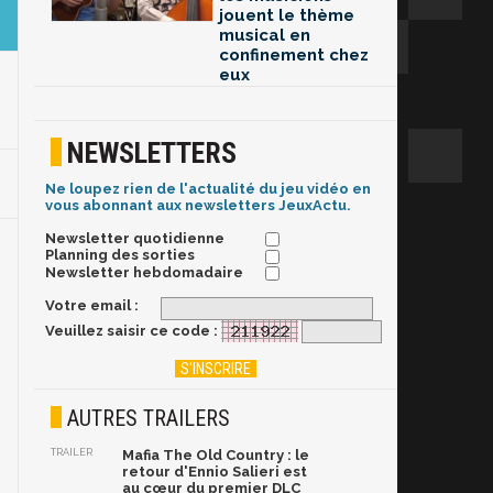
jouent le thème
musical en
confinement chez
eux
NEWSLETTERS
Ne loupez rien de l'actualité du jeu vidéo en
vous abonnant aux newsletters JeuxActu.
Newsletter quotidienne
Planning des sorties
Newsletter hebdomadaire
Votre email :
Veuillez saisir ce code :
AUTRES TRAILERS
TRAILER
Mafia The Old Country : le
retour d'Ennio Salieri est
au cœur du premier DLC