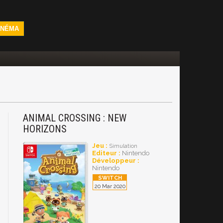
INÉMA
ANIMAL CROSSING : NEW
HORIZONS
Jeu :
Simulation
Editeur :
Nintendo
Développeur :
Nintendo
20 Mar 2020