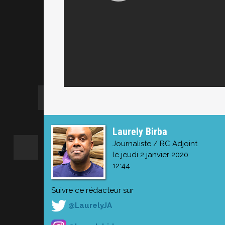
Laurely Birba
Journaliste / RC Adjoint
le jeudi 2 janvier 2020
12:44
Suivre ce rédacteur sur
@LaurelyJA