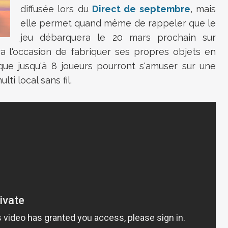
diffusée lors du
Direct de septembre
, mais
elle permet quand même de rappeler que le
jeu débarquera le 20 mars prochain sur
a l'occasion de fabriquer ses propres objets en
 que jusqu'à 8 joueurs pourront s'amuser sur une
ti local sans fil.