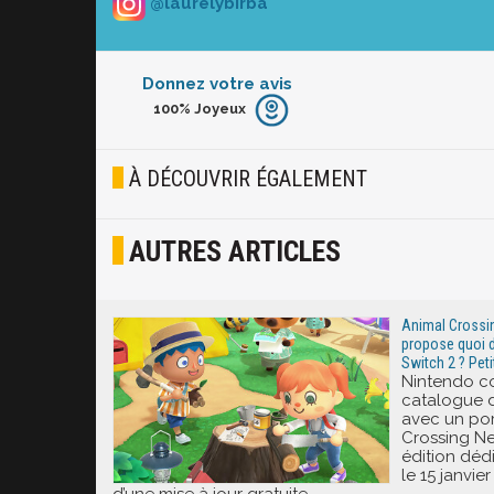
@laurelybirba
Donnez votre avis
100%
Joyeux
Furieux
Blasé
À DÉCOUVRIR ÉGALEMENT
Osef
AUTRES ARTICLES
Joyeux
Excité
Animal Crossin
propose quoi d
Switch 2 ? Peti
Nintendo co
catalogue d
avec un por
Crossing N
édition déd
le 15 janvi