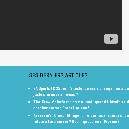
SES DERNIERS ARTICLES
EA Sports FC 25 : on l'a testé, de vrais changements ou
juste une mise à niveau ?
The Crew Motorfest : on y a joué, quand Ubisoft veut
absolument son Forza Horizon !
Assassin’s Creed Mirage : retour aux sources ou
retour à l'archaïsme ? Nos impressions (Preview)