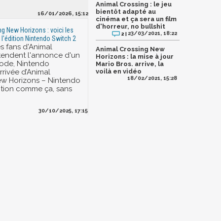
Animal Crossing : le jeu
bientôt adapté au
16/01/2026, 15:12
cinéma et ça sera un film
d'horreur, no bullshit
g New Horizons : voici les
23/03/2021, 18:22
2 |
l'édition Nintendo Switch 2
es fans d'Animal
Animal Crossing New
tendent l'annonce d'un
Horizons : la mise à jour
sode, Nintendo
Mario Bros. arrive, la
rrivée d’Animal
voilà en vidéo
18/02/2021, 15:28
ew Horizons – Nintendo
ition comme ça, sans
30/10/2025, 17:15