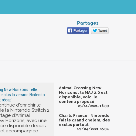
Partagez
Animal Crossing New
g New Horizons : elle
Horizons : la MAJ 2.0 est
e plus la version Nintendo
disponible, voici le
t récap'
contenu proposé
ntinue d'enrichir le
05/11/2021, 16:39
e la Nintendo Switch 2
tage d'Animal
Charts France : Nintendo
ew Horizons, avec une
fait le grand chelem, des
exclus partout
iée disponible depuis
19/04/2021, 15:34
er et accompagnée