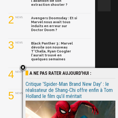
l'abandon de son
extraction shooter ?
2
NEWS
Avengers Doomsday : Et si
Marvel nous avait tous
induits en erreur sur
Doctor Doom ?
3
NEWS
Black Panther 3 : Marvel
dévoile son nouveau
T'Challa, Ryan Coogler
l'aurait trouvé en
quelques semaines
4
A NE PAS RATER AUJOURD'HUI :
NEWS
Ghost Rider dans le MCU :
Ryan Gosling prend le
relais de Nicolas Cage
Critique 'Spider-Man Brand New Day' : le
réalisateur de Shang-Chi offre enfin à Tom
5
NEWS
Ryan Gosling a convaincu
Holland le film qu’il méritait
Marvel de relancer Ghost
Rider avec son propre
pitch ! Explications.