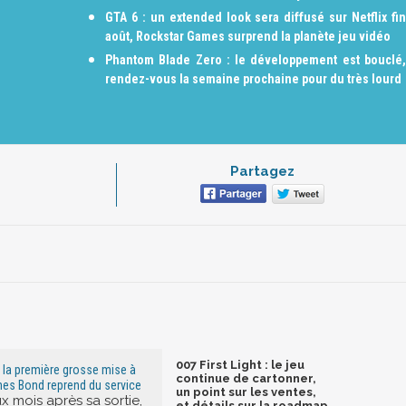
GTA 6 : un extended look sera diffusé sur Netflix fin
août, Rockstar Games surprend la planète jeu vidéo
Phantom Blade Zero : le développement est bouclé,
rendez-vous la semaine prochaine pour du très lourd
Partagez
007 First Light : le jeu
 : la première grosse mise à
continue de cartonner,
ames Bond reprend du service
un point sur les ventes,
x mois après sa sortie,
et détails sur la roadmap