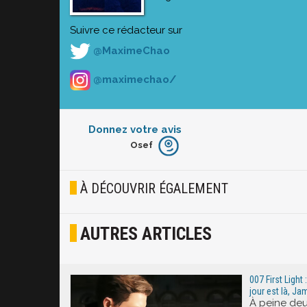
Suivre ce rédacteur sur
@MaximeChao
@maximechao/
Donnez votre avis
Osef
Furieux
Blasé
À DÉCOUVRIR ÉGALEMENT
Osef
AUTRES ARTICLES
Joyeux
Excité
007 First Light
jour est là, J
À peine deu