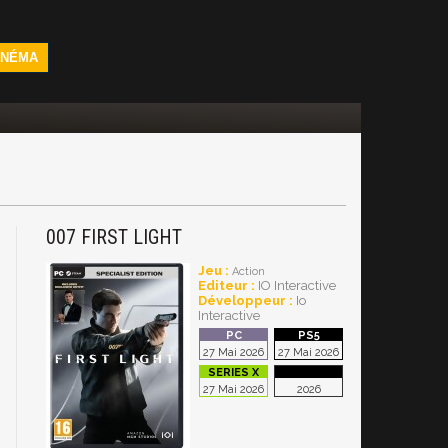
INÉMA
007 FIRST LIGHT
Jeu :
Action
Editeur :
IO Interactive
Développeur :
Io
Interactive
27 Mai 2026
27 Mai 2026
27 Mai 2026
2026