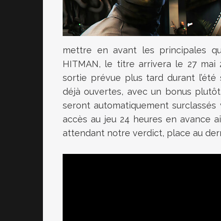
mettre en avant les principales qu
HITMAN, le titre arrivera le 27 mai
sortie prévue plus tard durant l’é
déjà ouvertes, avec un bonus plutôt 
seront automatiquement surclassés 
accès au jeu 24 heures en avance ain
attendant notre verdict, place au dern