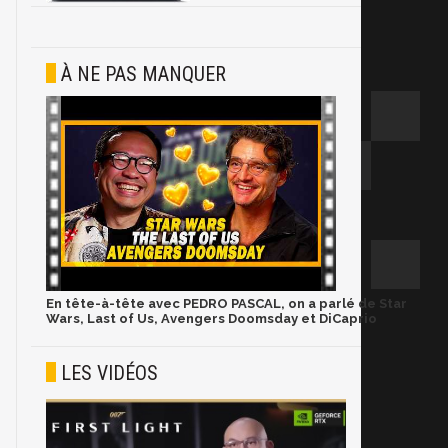
À NE PAS MANQUER
En tête-à-tête avec PEDRO PASCAL, on a parlé de Star
Wars, Last of Us, Avengers Doomsday et DiCaprio
LES VIDÉOS