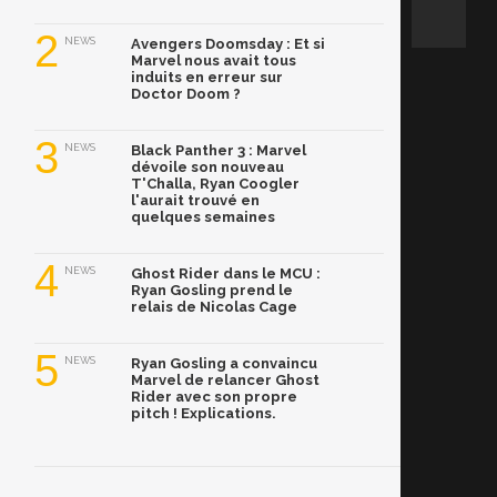
2
NEWS
Avengers Doomsday : Et si
Marvel nous avait tous
induits en erreur sur
Doctor Doom ?
3
NEWS
Black Panther 3 : Marvel
dévoile son nouveau
T'Challa, Ryan Coogler
l'aurait trouvé en
quelques semaines
4
NEWS
Ghost Rider dans le MCU :
Ryan Gosling prend le
relais de Nicolas Cage
5
NEWS
Ryan Gosling a convaincu
Marvel de relancer Ghost
Rider avec son propre
pitch ! Explications.