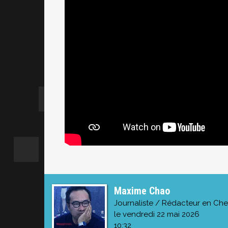
Maxime Chao
Journaliste / Rédacteur en Che
le vendredi 22 mai 2026
10:32