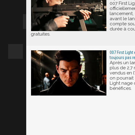
007 First L
officielleme
lancement,
avant le lan
compte sout
durée à cou
gratuites.
007 First Light
toujours pas re
Après un la
plus de 2,7 
vendus en l
on pourrait 
Light nage 
bénéfices.