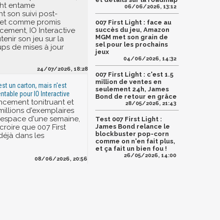
ight entame
06/06/2026, 13:12
nt son suivi post-
 et comme promis
007 First Light : face au
cement, IO Interactive
succès du jeu, Amazon
MGM met son grain de
enir son jeu sur la
sel pour les prochains
ps de mises à jour
jeux
04/06/2026, 14:32
24/07/2026, 18:28
007 First Light : c'est 1.5
million de ventes en
 est un carton, mais n'est
seulement 24h, James
ntable pour IO Interactive
Bond de retour en grâce
ncement tonitruant et
28/05/2026, 21:43
millions d'exemplaires
'espace d'une semaine,
Test 007 First Light :
croire que 007 First
James Bond relance le
blockbuster pop-corn
déjà dans les
comme on n'en fait plus,
et ça fait un bien fou !
26/05/2026, 14:00
08/06/2026, 20:56