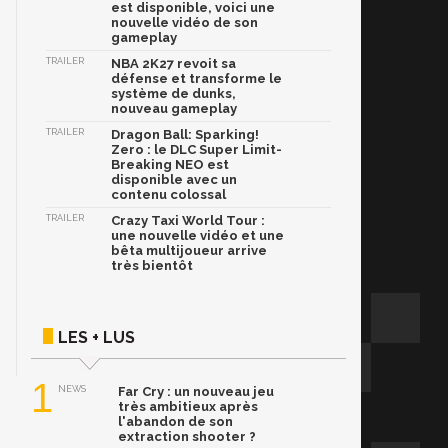
est disponible, voici une
nouvelle vidéo de son
gameplay
TRAILER
NBA 2K27 revoit sa
défense et transforme le
système de dunks,
nouveau gameplay
TRAILER
Dragon Ball: Sparking!
Zero : le DLC Super Limit-
Breaking NEO est
disponible avec un
contenu colossal
TRAILER
Crazy Taxi World Tour :
une nouvelle vidéo et une
bêta multijoueur arrive
très bientôt
LES + LUS
1
NEWS
Far Cry : un nouveau jeu
très ambitieux après
l'abandon de son
extraction shooter ?