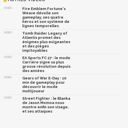
VIDÉO
Fire Emblem Fortune's
Weave dévoile son
gameplay, ses quatre
héros et son système de
lignes temporelles
VIDÉO
Tomb Raider Legacy of
Atlantis promet des
énigmes plus exigeantes
et des pièges
impitoyables
VIDÉO
EA Sports FC 27 : le mode
Carrière signe sa plus
grosse révolution depuis
des années
VIDÉO
Gears of War E-Day : 10
min de gameplay pour
découvrir le mode
multijoueur
VIDÉO
Street Fighter : le Blanka
de Jason Momoa nous
montre enfin son visage,
et ses attaques