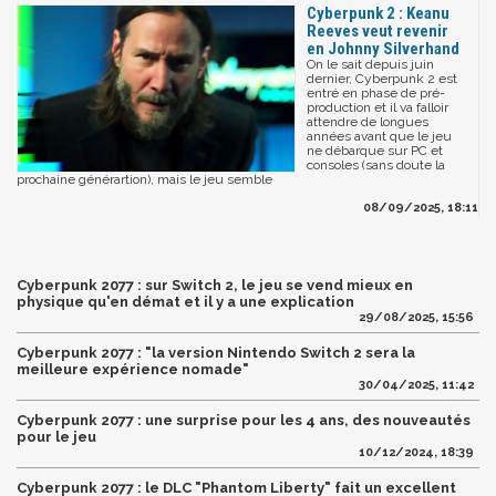
Cyberpunk 2 : Keanu
Reeves veut revenir
en Johnny Silverhand
On le sait depuis juin
dernier, Cyberpunk 2 est
entré en phase de pré-
production et il va falloir
attendre de longues
années avant que le jeu
ne débarque sur PC et
consoles (sans doute la
prochaine générartion), mais le jeu semble
08/09/2025, 18:11
Cyberpunk 2077 : sur Switch 2, le jeu se vend mieux en
physique qu'en démat et il y a une explication
29/08/2025, 15:56
Cyberpunk 2077 : "la version Nintendo Switch 2 sera la
meilleure expérience nomade"
30/04/2025, 11:42
Cyberpunk 2077 : une surprise pour les 4 ans, des nouveautés
pour le jeu
10/12/2024, 18:39
Cyberpunk 2077 : le DLC "Phantom Liberty" fait un excellent