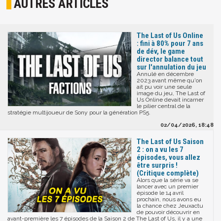
AUTRES ARTICLES
The Last of Us Online
: fini à 80% pour 7 ans
de dév, le game
director balance tout
sur l'annulation du jeu
Annulé en décembre
2023 avant même qu'on
ait pu voir une seule
image du jeu, The Last of
Us Online devait incarner
le pilier central de la
stratégie multijoueur de Sony pour la génération PS5.
02/04/2026, 18:48
The Last of Us Saison
2 : on a vu les 7
épisodes, vous allez
être surpris !
(Critique complète)
Alors que la série va se
lancer avec un premier
épisode le 14 avril
prochain, nous avons eu
la chance chez Jeuxactu
de pouvoir découvrir en
avant-première les 7 épisodes de la Saison 2 de The Last of Us, il y a une