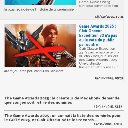
Game Awards 2025
s’impose comme l’édition
la plus regardée de l’histoire de la cérémonie.
18/12/2025, 10:31
Game Awards 2025 :
Clair Obscur
Expedition 33 n'a pas
eu le vote du public
par contre...
Clair Obscur Expedition
33 n’a pas remporté le prix
du choix des joueurs lors
des Game Awards 2025.
Une distinction
finalement attribuée à un
autre jeu, très peu connu en Occident.
15/12/2025, 09:37
The Game Awards 2025 : le créateur de Megabonk demande
que son jeu soit retiré des nominés
19/11/2025, 13:51
The Game Awards 2025 : on connaît la liste des nominés pour
le GOTY 2025, et Clair Obscur pète les records...
17/11/2025, 19:32