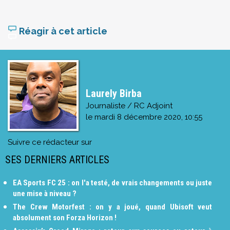
Réagir à cet article
Laurely Birba
Journaliste / RC Adjoint
le
mardi 8 décembre 2020, 10:55
Suivre ce rédacteur sur
SES DERNIERS ARTICLES
EA Sports FC 25 : on l'a testé, de vrais changements ou juste
une mise à niveau ?
The Crew Motorfest : on y a joué, quand Ubisoft veut
absolument son Forza Horizon !