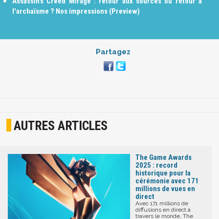
Assassin’s Creed Mirage : retour aux sources ou retour à
l'archaïsme ? Nos impressions (Preview)
Partagez
AUTRES ARTICLES
The Game Awards
2025 : record
historique pour la
cérémonie avec 171
millions de vues en
direct
Avec 171 millions de
diffusions en direct à
travers le monde, The