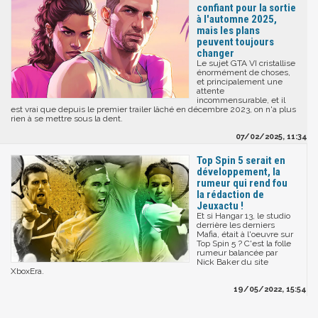
confiant pour la sortie
à l'automne 2025,
mais les plans
peuvent toujours
changer
Le sujet GTA VI cristallise
énormément de choses,
et principalement une
attente
incommensurable, et il
est vrai que depuis le premier trailer lâché en décembre 2023, on n'a plus
rien à se mettre sous la dent.
07/02/2025, 11:34
Top Spin 5 serait en
développement, la
rumeur qui rend fou
la rédaction de
Jeuxactu !
Et si Hangar 13, le studio
derrière les derniers
Mafia, était à l'oeuvre sur
Top Spin 5 ? C'est la folle
rumeur balancée par
Nick Baker du site
XboxEra.
19/05/2022, 15:54