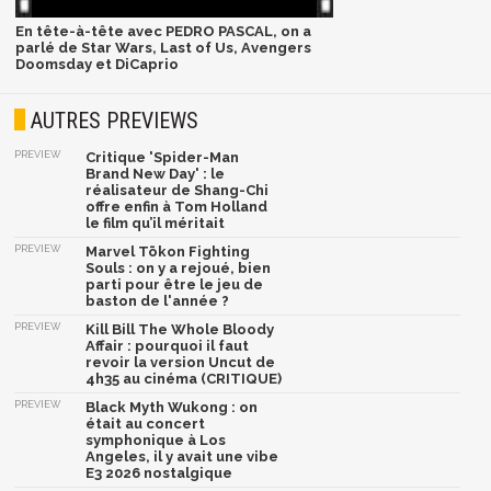
En tête-à-tête avec PEDRO PASCAL, on a
parlé de Star Wars, Last of Us, Avengers
Doomsday et DiCaprio
AUTRES PREVIEWS
PREVIEW
Critique 'Spider-Man
Brand New Day' : le
réalisateur de Shang-Chi
offre enfin à Tom Holland
le film qu’il méritait
PREVIEW
Marvel Tōkon Fighting
Souls : on y a rejoué, bien
parti pour être le jeu de
baston de l'année ?
PREVIEW
Kill Bill The Whole Bloody
Affair : pourquoi il faut
revoir la version Uncut de
4h35 au cinéma (CRITIQUE)
PREVIEW
Black Myth Wukong : on
était au concert
symphonique à Los
Angeles, il y avait une vibe
E3 2026 nostalgique