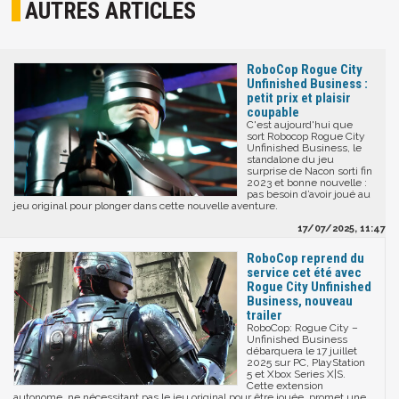
AUTRES ARTICLES
RoboCop Rogue City
Unfinished Business :
petit prix et plaisir
coupable
C'est aujourd'hui que
sort Robocop Rogue City
Unfinished Business, le
standalone du jeu
surprise de Nacon sorti fin
2023 et bonne nouvelle :
pas besoin d’avoir joué au
jeu original pour plonger dans cette nouvelle aventure.
17/07/2025, 11:47
RoboCop reprend du
service cet été avec
Rogue City Unfinished
Business, nouveau
trailer
RoboCop: Rogue City –
Unfinished Business
débarquera le 17 juillet
2025 sur PC, PlayStation
5 et Xbox Series X|S.
Cette extension
autonome, ne nécessitant pas le jeu original pour être jouée, promet une