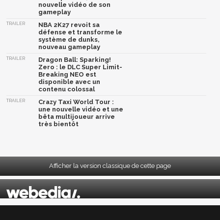
nouvelle vidéo de son
gameplay
TRAILER
NBA 2K27 revoit sa
défense et transforme le
système de dunks,
nouveau gameplay
TRAILER
Dragon Ball: Sparking!
Zero : le DLC Super Limit-
Breaking NEO est
disponible avec un
contenu colossal
TRAILER
Crazy Taxi World Tour :
une nouvelle vidéo et une
bêta multijoueur arrive
très bientôt
Afficher la version classique de cette page
Mentions légales
|
CGU
|
CGV
|
Politique données personnelles
|