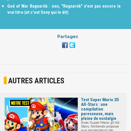
God of War Ragnarök : non, "Ragnarök" n'est pas encore le
vrai titre (et c'est Sony qui le dit)
Partagez
AUTRES ARTICLES
Test Super Mario 3D
All-Stars : une
compilation
paresseuse, mais
pleine de nostalgie
Avec Super Mario 3D All-
Stars, Nintendo propose
aux possesseurs de