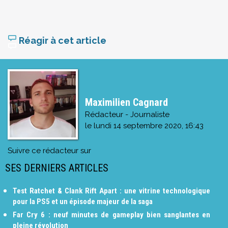
Réagir à cet article
Maximilien Cagnard
Rédacteur - Journaliste
le
lundi 14 septembre 2020, 16:43
Suivre ce rédacteur sur
SES DERNIERS ARTICLES
Test Ratchet & Clank Rift Apart : une vitrine technologique
pour la PS5 et un épisode majeur de la saga
Far Cry 6 : neuf minutes de gameplay bien sanglantes en
pleine révolution