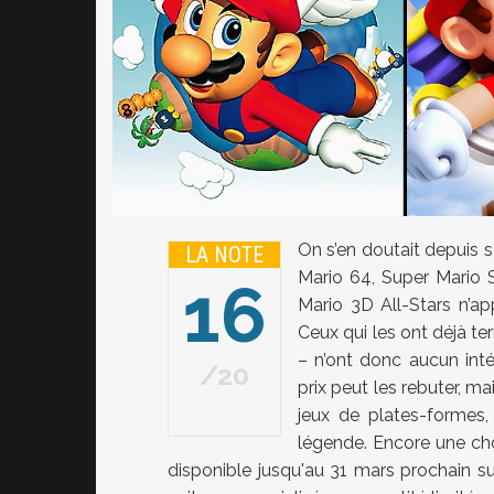
On s’en doutait depuis s
LA NOTE
Mario 64, Super Mario 
16
Mario 3D All-Stars n’app
Ceux qui les ont déjà te
– n’ont donc aucun inté
20
prix peut les rebuter, m
jeux de plates-formes,
légende. Encore une chos
disponible jusqu'au 31 mars prochain sur