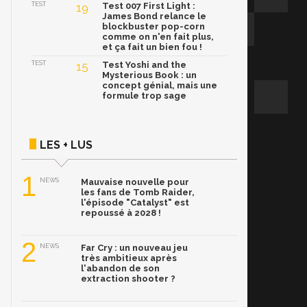
TEST
19
Test 007 First Light :
James Bond relance le
blockbuster pop-corn
comme on n'en fait plus,
et ça fait un bien fou !
TEST
15
Test Yoshi and the
Mysterious Book : un
concept génial, mais une
formule trop sage
LES + LUS
1
NEWS
Mauvaise nouvelle pour
les fans de Tomb Raider,
l'épisode "Catalyst" est
repoussé à 2028 !
2
NEWS
Far Cry : un nouveau jeu
très ambitieux après
l'abandon de son
extraction shooter ?