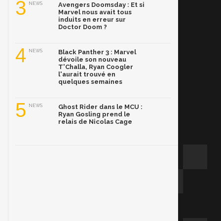
3
NEWS
Avengers Doomsday : Et si
Marvel nous avait tous
induits en erreur sur
Doctor Doom ?
4
NEWS
Black Panther 3 : Marvel
dévoile son nouveau
T'Challa, Ryan Coogler
l'aurait trouvé en
quelques semaines
5
NEWS
Ghost Rider dans le MCU :
Ryan Gosling prend le
relais de Nicolas Cage