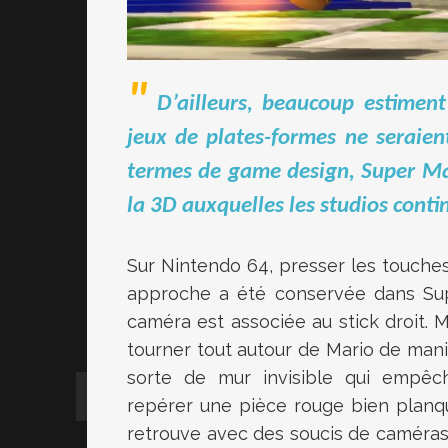
D’ailleurs, beaucoup estimen
jeux de plates-formes ne seraien
termes de game design, Super Mar
la 3D auxquelles les studios contin
Sur Nintendo 64, presser les touche
approche a été conservée dans Super
caméra est associée au stick droit. 
tourner tout autour de Mario de maniè
sorte de mur invisible qui empêch
repérer une pièce rouge bien planqu
retrouve avec des soucis de caméras q