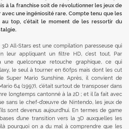
is à la franchise soit de révolutionner les jeux de
r avec une ingéniosité rare. Compte tenu que les
au top, c’était le moment de les ressortir du
talgie.
 3D All-Stars est une compilation paresseuse qui
n leur appliquant un filtre HD, c’est tout. Par
 à une quelconque retouche graphique, ce qui
xy, le seul à tourner en 60fps mais dont les cut
e Super Mario Sunshine. Après, il convient de
ario 64 (1997), c’était surtout de transposer dans
 longtemps cantonné à la 2D ; et il l’a fait avec
que sans le chef-d’œuvre de Nintendo, les jeux de
’ils sont devenus aujourd’hui. En termes de game
ases d’une transition vers la 3D auxquelles les
Voilà pourquoi on a du mal à comprendre que les