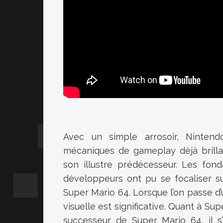
Avec un simple arrosoir, Ninten
mécaniques de gameplay déjà brillan
son illustre prédécesseur. Les fon
développeurs ont pu se focaliser su
Super Mario 64. Lorsque l’on passe d’u
visuelle est significative. Quant à S
successeur de Super Mario 64, il s