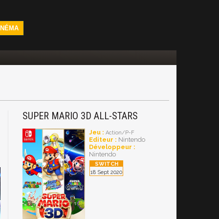
INÉMA
SUPER MARIO 3D ALL-STARS
h
Jeu :
Action/P-F
Editeur :
Nintendo
Développeur :
Nintendo
18 Sept 2020