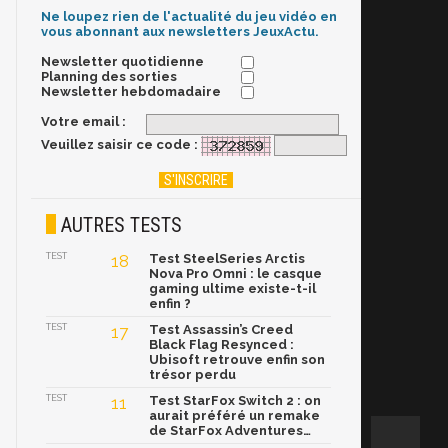
Ne loupez rien de l'actualité du jeu vidéo en
vous abonnant aux newsletters JeuxActu.
Newsletter quotidienne
Planning des sorties
Newsletter hebdomadaire
Votre email :
Veuillez saisir ce code :
AUTRES TESTS
TEST
18
Test SteelSeries Arctis
Nova Pro Omni : le casque
gaming ultime existe-t-il
enfin ?
TEST
17
Test Assassin’s Creed
Black Flag Resynced :
Ubisoft retrouve enfin son
trésor perdu
TEST
11
Test StarFox Switch 2 : on
aurait préféré un remake
de StarFox Adventures…