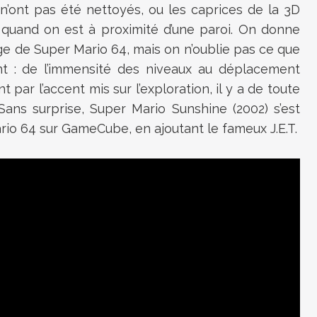
 n’ont pas été nettoyés, ou les caprices de la 3D
es quand on est à proximité d’une paroi. On donne
age de Super Mario 64, mais on n’oublie pas ce que
ent : de l’immensité des niveaux au déplacement
par l’accent mis sur l’exploration, il y a de toute
ans surprise, Super Mario Sunshine (2002) s’est
ario 64 sur GameCube, en ajoutant le fameux J.E.T.