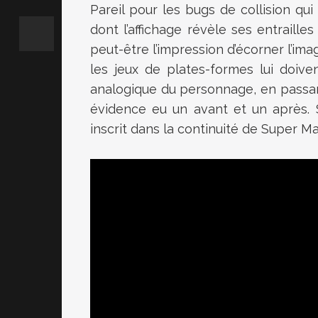
Pareil pour les bugs de collision qui
dont l’affichage révèle ses entraill
peut-être l’impression d’écorner l’im
les jeux de plates-formes lui doiv
analogique du personnage, en passant 
évidence eu un avant et un après. S
inscrit dans la continuité de Super M