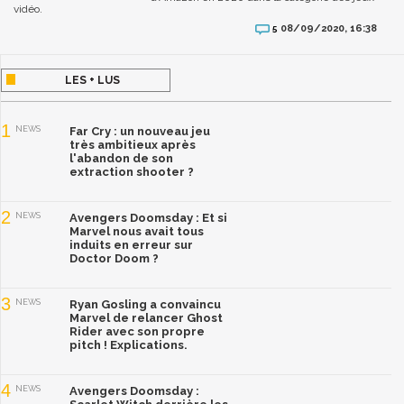
vidéo.
08/09/2020, 16:38
5
LES + LUS
1
NEWS
Far Cry : un nouveau jeu
très ambitieux après
l'abandon de son
extraction shooter ?
2
NEWS
Avengers Doomsday : Et si
Marvel nous avait tous
induits en erreur sur
Doctor Doom ?
3
NEWS
Ryan Gosling a convaincu
Marvel de relancer Ghost
Rider avec son propre
pitch ! Explications.
4
NEWS
Avengers Doomsday :