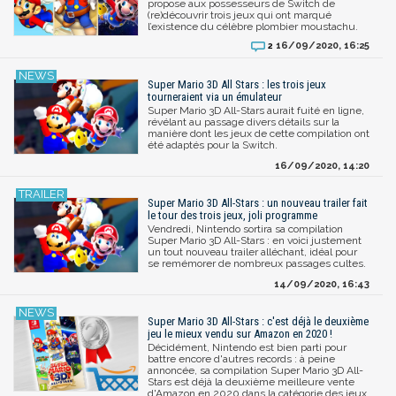
propose aux possesseurs de Switch de
(re)découvrir trois jeux qui ont marqué
l’existence du célèbre plombier moustachu.
16/09/2020, 16:25
2
Super Mario 3D All Stars : les trois jeux
tourneraient via un émulateur
Super Mario 3D All-Stars aurait fuité en ligne,
révélant au passage divers détails sur la
manière dont les jeux de cette compilation ont
été adaptés pour la Switch.
16/09/2020, 14:20
Super Mario 3D All-Stars : un nouveau trailer fait
le tour des trois jeux, joli programme
Vendredi, Nintendo sortira sa compilation
Super Mario 3D All-Stars : en voici justement
un tout nouveau trailer alléchant, idéal pour
se remémorer de nombreux passages cultes.
14/09/2020, 16:43
Super Mario 3D All-Stars : c'est déjà le deuxième
jeu le mieux vendu sur Amazon en 2020 !
Décidément, Nintendo est bien parti pour
battre encore d'autres records : à peine
annoncée, sa compilation Super Mario 3D All-
Stars est déjà la deuxième meilleure vente
d'Amazon en 2020 dans la catégorie des jeux