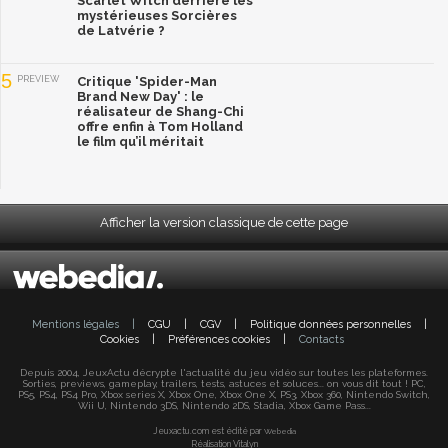
Scarlet Witch derrière les
mystérieuses Sorcières
de Latvérie ?
5
PREVIEW
Critique 'Spider-Man
Brand New Day' : le
réalisateur de Shang-Chi
offre enfin à Tom Holland
le film qu’il méritait
Afficher la version classique de cette page
Mentions légales
|
CGU
|
CGV
|
Politique données personnelles
|
Cookies
|
Préférences cookies
|
Contacts
Depuis 2004, JeuxActu décrypte l'actualité du jeu vidéo sur toutes les plateformes.
Sorties, previews, gameplay, trailers, tests, astuces et soluces... on vous dit tout ! PC,
PS5, PS4, PS4 Pro, Xbox series X, Xbox One, Xbox One X, PS3, Xbox 360, Nintendo Switch,
Wii U, Nintendo 3DS, Nintendo 2DS, Stadia, Xbox Game Pass...
Jeuxactu.com est édité par
Webedia
Réalisation Vitalyn