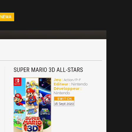
INÉMA
SUPER MARIO 3D ALL-STARS
Jeu :
Action/P-F
Editeur :
Nintendo
Développeur :
Nintendo
18 Sept 2020