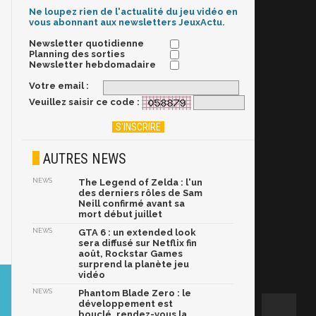
Ne loupez rien de l'actualité du jeu vidéo en
vous abonnant aux newsletters JeuxActu.
Newsletter quotidienne
Planning des sorties
Newsletter hebdomadaire
Votre email :
Veuillez saisir ce code :
AUTRES NEWS
NEWS
The Legend of Zelda : l'un
des derniers rôles de Sam
Neill confirmé avant sa
mort début juillet
NEWS
GTA 6 : un extended look
sera diffusé sur Netflix fin
août, Rockstar Games
surprend la planète jeu
vidéo
NEWS
Phantom Blade Zero : le
développement est
bouclé, rendez-vous la