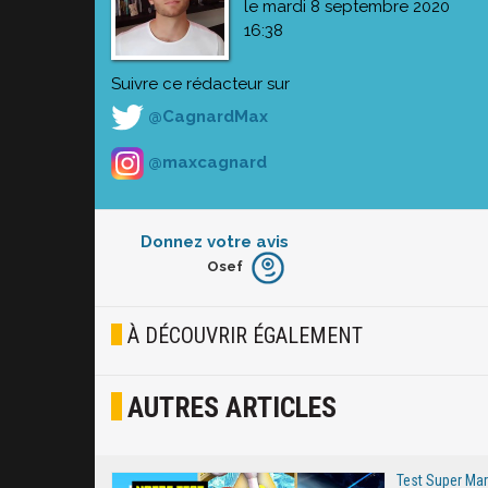
le mardi 8 septembre 2020
16:38
Suivre ce rédacteur sur
@CagnardMax
@maxcagnard
Donnez votre avis
Osef
Furieux
Blasé
À DÉCOUVRIR ÉGALEMENT
Osef
AUTRES ARTICLES
Joyeux
Excité
Test Super Mari