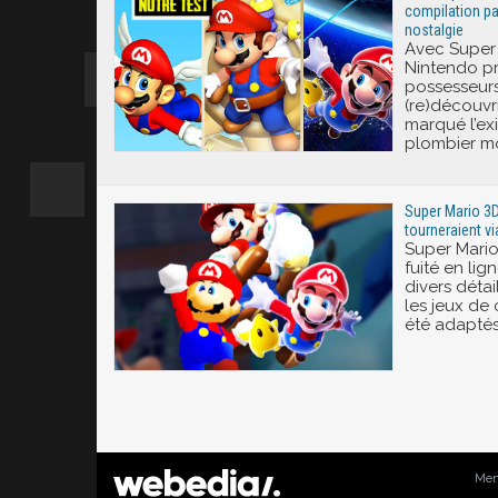
compilation pa
nostalgie
Avec Super 
Nintendo p
possesseur
(re)découvri
marqué l’ex
plombier m
Super Mario 3D 
tourneraient v
Super Mario 
fuité en lig
divers détai
les jeux de
été adaptés
Men