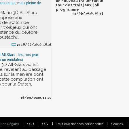
un nouveau trailer fait le
resseuse, mais pleine de
tour des trois jeux, joli
programme
Mario 3D All-Stars,
14/09/2020, 16:43
ropose aux
s de Switch de
r trois jeux qui ont
istence du célèbre
oustachu.
16/09/2020, 16:25
2 |
All Stars : les trois jeux
ia un émulateur
3D All-Stars aurait
ne, révélant au passage
ls sur la manière dont
 cette compilation ont
 pour la Switch.
16/09/2020, 14:20
tions légales
|
CGU
|
CGV
|
Politique données personnelles
|
Cookies
|