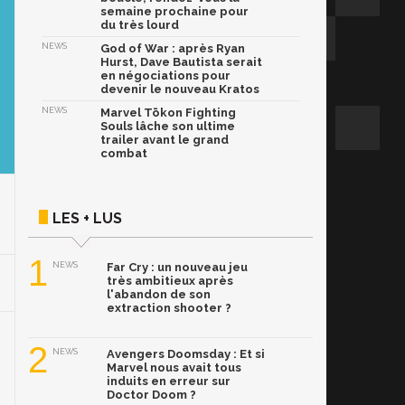
semaine prochaine pour
du très lourd
NEWS
God of War : après Ryan
Hurst, Dave Bautista serait
en négociations pour
devenir le nouveau Kratos
NEWS
Marvel Tōkon Fighting
Souls lâche son ultime
trailer avant le grand
combat
LES + LUS
1
NEWS
Far Cry : un nouveau jeu
très ambitieux après
l'abandon de son
extraction shooter ?
2
NEWS
Avengers Doomsday : Et si
Marvel nous avait tous
induits en erreur sur
Doctor Doom ?