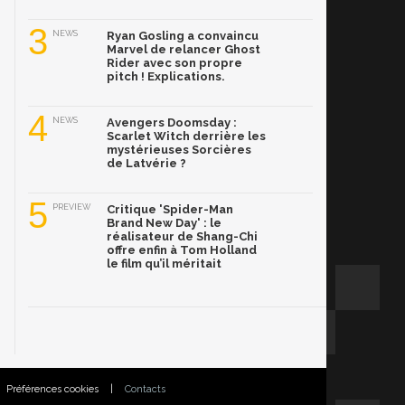
3
NEWS
Ryan Gosling a convaincu
Marvel de relancer Ghost
Rider avec son propre
pitch ! Explications.
4
NEWS
Avengers Doomsday :
Scarlet Witch derrière les
mystérieuses Sorcières
de Latvérie ?
5
PREVIEW
Critique 'Spider-Man
Brand New Day' : le
réalisateur de Shang-Chi
offre enfin à Tom Holland
le film qu’il méritait
Préférences cookies
|
Contacts