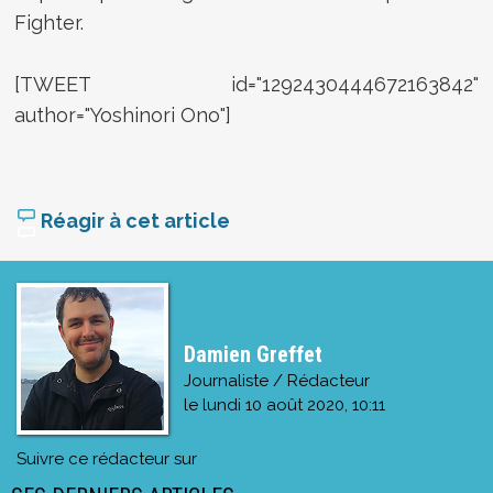
Fighter.
[TWEET id="1292430444672163842"
author="Yoshinori Ono"]
Réagir à cet article
Damien Greffet
Journaliste / Rédacteur
le
lundi 10 août 2020, 10:11
Suivre ce rédacteur sur