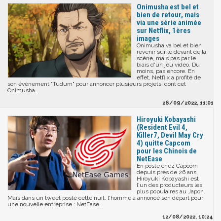
Onimusha est bel et
bien de retour, mais
via une série animée
sur Netflix, 1ères
images
Onimusha va bel et bien
revenir sur le devant de la
scène, mais pas par le
biais d'un jeu vidéo. Du
moins, pas encore. En
effet, Netflix a profité de
son événement "Tudum" pour annoncer plusieurs projets, dont cet
Onimusha.
26/09/2022, 11:01
Hiroyuki Kobayashi
(Resident Evil 4,
Killer7, Devil May Cry
4) quitte Capcom
pour les Chinois de
NetEase
En poste chez Capcom
depuis près de 26 ans,
Hiroyuki Kobayashi est
l'un des producteurs les
plus populaires au Japon.
Mais dans un tweet posté cette nuit, l'homme a annoncé son départ pour
une nouvelle entreprise : NetEase.
12/08/2022, 10:24