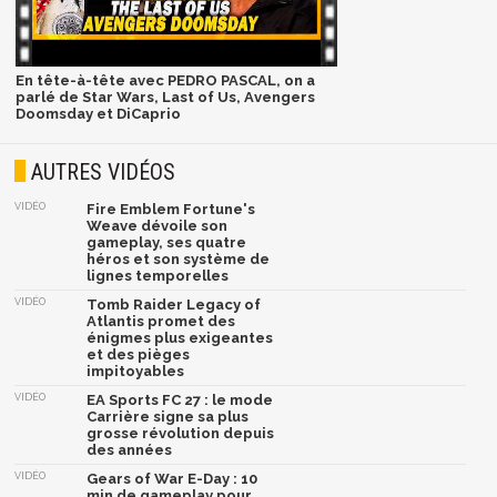
En tête-à-tête avec PEDRO PASCAL, on a
parlé de Star Wars, Last of Us, Avengers
Doomsday et DiCaprio
AUTRES VIDÉOS
VIDÉO
Fire Emblem Fortune's
Weave dévoile son
gameplay, ses quatre
héros et son système de
lignes temporelles
VIDÉO
Tomb Raider Legacy of
Atlantis promet des
énigmes plus exigeantes
et des pièges
impitoyables
VIDÉO
EA Sports FC 27 : le mode
Carrière signe sa plus
grosse révolution depuis
des années
VIDÉO
Gears of War E-Day : 10
min de gameplay pour