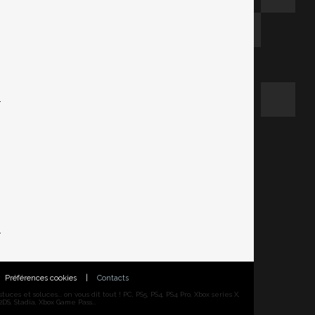
Préférences cookies
|
Contacts
ces et soluces... on vous dit tout ! PC, PS5, PS4, PS4 Pro, Xbox series X,
DS, Stadia, Xbox Game Pass...