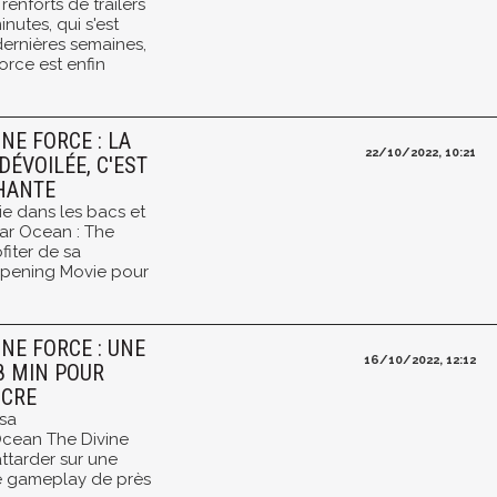
enforts de trailers
inutes, qui s'est
dernières semaines,
orce est enfin
NE FORCE : LA
22/10/2022, 10:21
DÉVOILÉE, C'EST
CHANTE
ie dans les bacs et
tar Ocean : The
fiter de sa
Opening Movie pour
NE FORCE : UNE
16/10/2022, 12:12
8 MIN POUR
NCRE
sa
Ocean The Divine
ttarder sur une
e gameplay de près