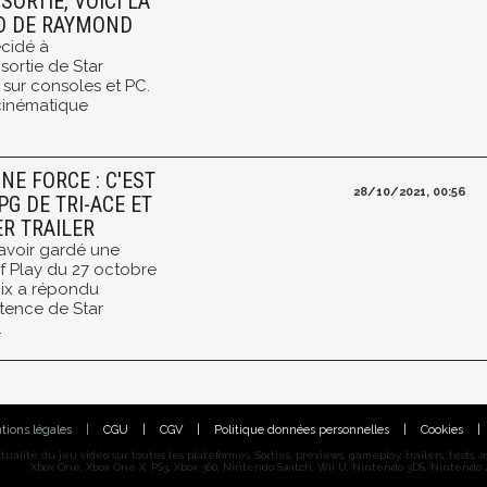
SORTIE, VOICI LA
RO DE RAYMOND
écidé à
ortie de Star
 sur consoles et PC.
 cinématique
.
NE FORCE : C'EST
28/10/2021, 00:56
G DE TRI-ACE ET
ER TRAILER
 avoir gardé une
f Play du 27 octobre
nix a répondu
stence de Star
.
tions légales
|
CGU
|
CGV
|
Politique données personnelles
|
Cookies
|
alité du jeu vidéo sur toutes les plateformes. Sorties, previews, gameplay, trailers, tests, astu
Xbox One, Xbox One X, PS3, Xbox 360, Nintendo Switch, Wii U, Nintendo 3DS, Nintendo 2