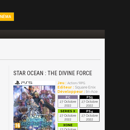
INÉMA
STAR OCEAN : THE DIVINE FORCE
Jeu :
Action/RPG
Editeur :
Square Enix
Développeur :
tri-Ace
27 Octobre
27 Octobre
2022
2022
27 Octobre
27 Octobre
2022
2022
27 Octobre