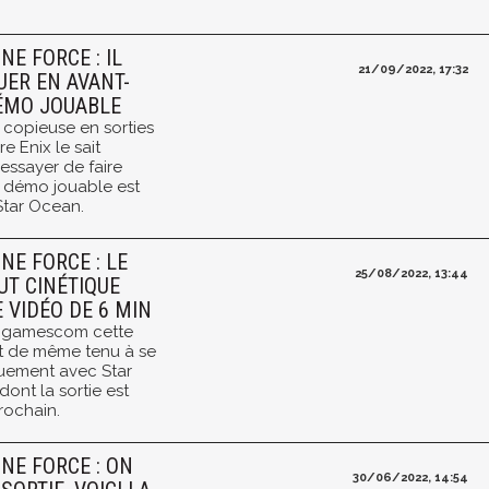
NE FORCE : IL
21/09/2022, 17:32
UER EN AVANT-
DÉMO JOUABLE
 copieuse en sorties
e Enix le sait
 essayer de faire
ne démo jouable est
tar Ocean.
NE FORCE : LE
25/08/2022, 13:44
UT CINÉTIQUE
 VIDÉO DE 6 MIN
a gamescom cette
ut de même tenu à se
quement avec Star
ont la sortie est
rochain.
NE FORCE : ON
30/06/2022, 14:54