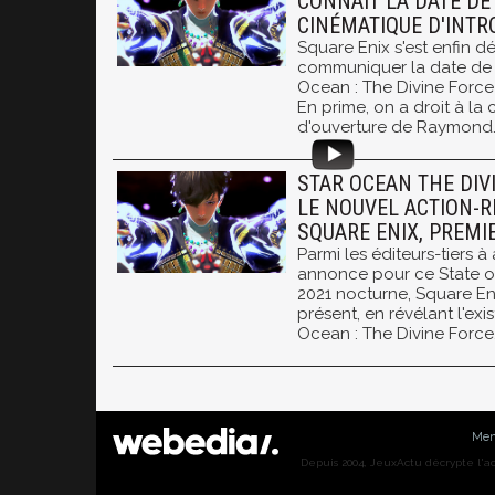
CONNAÎT LA DATE DE 
CINÉMATIQUE D'INT
Square Enix s'est enfin d
communiquer la date de s
Ocean : The Divine Force
En prime, on a droit à la
d'ouverture de Raymond
STAR OCEAN THE DIVI
LE NOUVEL ACTION-RP
SQUARE ENIX, PREMI
Parmi les éditeurs-tiers à
annonce pour ce State o
2021 nocturne, Square E
présent, en révélant l'exi
Ocean : The Divine Force
Men
Depuis 2004, JeuxActu décrypte l'actu