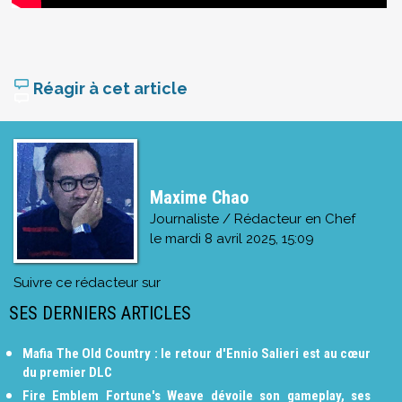
Réagir à cet article
Maxime Chao
Journaliste / Rédacteur en Chef
le
mardi 8 avril 2025, 15:09
Suivre ce rédacteur sur
SES DERNIERS ARTICLES
Mafia The Old Country : le retour d'Ennio Salieri est au cœur
du premier DLC
Fire Emblem Fortune's Weave dévoile son gameplay, ses