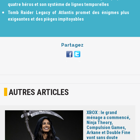
quatre héros et son système de lignes temporelles
Tomb Raider Legacy of Atlantis promet des énigmes plus
exigeantes et des pièges impitoyables
Partagez
AUTRES ARTICLES
XBOX : le grand
ménage a commencé,
Ninja Theory,
Compulsion Games,
Arkane et Double Fine
vont sans doute