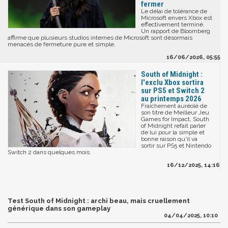
fermer
Le délai de tolérance de
Microsoft envers Xbox est
effectivement terminé.
Un rapport de Bloomberg
affirme que plusieurs studios internes de Microsoft sont désormais
menacés de fermeture pure et simple.
16/06/2026, 05:55
South of Midnight :
l'exclu Xbox sortira
sur PS5 et Switch 2
au printemps 2026
Fraîchement auréolé de
son titre de Meilleur Jeu
Games for Impact, South
of Midnight refait parler
de lui pour la simple et
bonne raison qu'il va
sortir sur PS5 et Nintendo
Switch 2 dans quelques mois.
16/12/2025, 14:16
Test South of Midnight : archi beau, mais cruellement
générique dans son gameplay
04/04/2025, 10:10