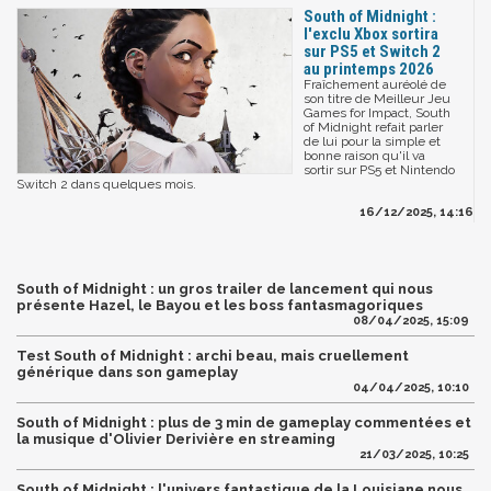
South of Midnight :
l'exclu Xbox sortira
sur PS5 et Switch 2
au printemps 2026
Fraîchement auréolé de
son titre de Meilleur Jeu
Games for Impact, South
of Midnight refait parler
de lui pour la simple et
bonne raison qu'il va
sortir sur PS5 et Nintendo
Switch 2 dans quelques mois.
16/12/2025, 14:16
South of Midnight : un gros trailer de lancement qui nous
présente Hazel, le Bayou et les boss fantasmagoriques
08/04/2025, 15:09
Test South of Midnight : archi beau, mais cruellement
générique dans son gameplay
04/04/2025, 10:10
South of Midnight : plus de 3 min de gameplay commentées et
la musique d'Olivier Derivière en streaming
21/03/2025, 10:25
South of Midnight : l'univers fantastique de la Louisiane nous