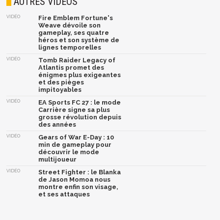
AUTRES VIDÉOS
VIDÉO
Fire Emblem Fortune's
Weave dévoile son
gameplay, ses quatre
héros et son système de
lignes temporelles
VIDÉO
Tomb Raider Legacy of
Atlantis promet des
énigmes plus exigeantes
et des pièges
impitoyables
VIDÉO
EA Sports FC 27 : le mode
Carrière signe sa plus
grosse révolution depuis
des années
VIDÉO
Gears of War E-Day : 10
min de gameplay pour
découvrir le mode
multijoueur
VIDÉO
Street Fighter : le Blanka
de Jason Momoa nous
montre enfin son visage,
et ses attaques