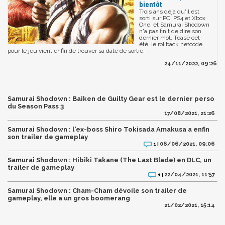
bientôt
Trois ans déjà qu'il est
sorti sur PC, PS4 et Xbox
One, et Samurai Shodown
n'a pas finit de dire son
dernier mot. Teasé cet
été, le rollback netcode
pour le jeu vient enfin de trouver sa date de sortie.
24/11/2022, 09:26
Samurai Shodown : Baiken de Guilty Gear est le dernier perso
du Season Pass 3
17/08/2021, 21:26
Samurai Shodown : l'ex-boss Shiro Tokisada Amakusa a enfin
son trailer de gameplay
06/06/2021, 09:06
1 |
Samurai Shodown : Hibiki Takane (The Last Blade) en DLC, un
trailer de gameplay
22/04/2021, 11:57
1 |
Samurai Shodown : Cham-Cham dévoile son trailer de
gameplay, elle a un gros boomerang
21/02/2021, 15:14