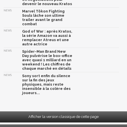
devenir le nouveau Kratos
NEWS
Marvel Tōkon Fighting
Souls lâche son ultime
trailer avant le grand
combat
NEWS
God of War : après Kratos,
la série Amazon va aussi à
remplacer Atreus et une
autre actrice
NEWS
Spider-Man Brand New
Day pulvérise le box-office
avec quasi 1 milliard en un
weekend ! Les chiffres de
chaque marché en détails
NEWS
Sony sort enfin du silence
sur la fin des jeux
physiques, mais reste
insensible à la colère des
joueurs...
Afficher la version classique de cette page