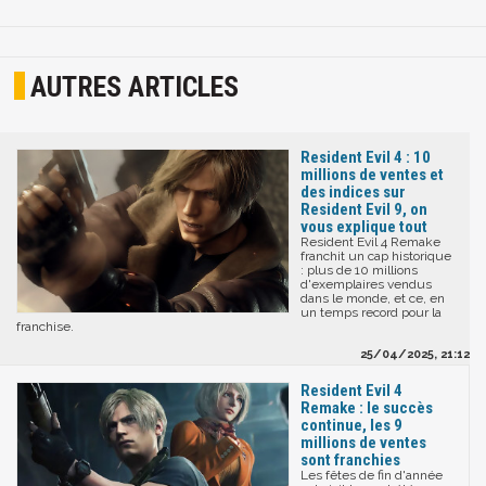
AUTRES ARTICLES
Resident Evil 4 : 10
millions de ventes et
des indices sur
Resident Evil 9, on
vous explique tout
Resident Evil 4 Remake
franchit un cap historique
: plus de 10 millions
d'exemplaires vendus
dans le monde, et ce, en
un temps record pour la
franchise.
25/04/2025, 21:12
Resident Evil 4
Remake : le succès
continue, les 9
millions de ventes
sont franchies
Les fêtes de fin d'année