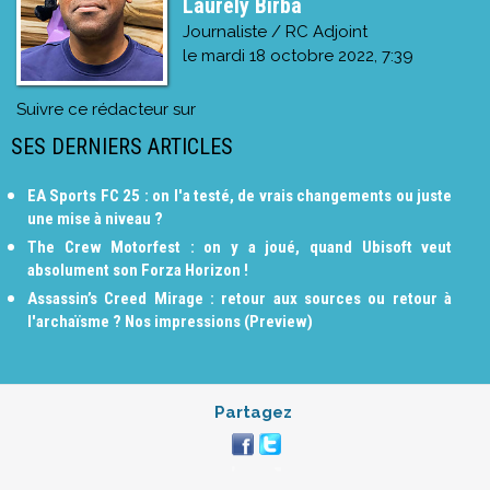
Laurely Birba
Journaliste / RC Adjoint
le
mardi 18 octobre 2022, 7:39
Suivre ce rédacteur sur
SES DERNIERS ARTICLES
EA Sports FC 25 : on l'a testé, de vrais changements ou juste
une mise à niveau ?
The Crew Motorfest : on y a joué, quand Ubisoft veut
absolument son Forza Horizon !
Assassin’s Creed Mirage : retour aux sources ou retour à
l'archaïsme ? Nos impressions (Preview)
Partagez