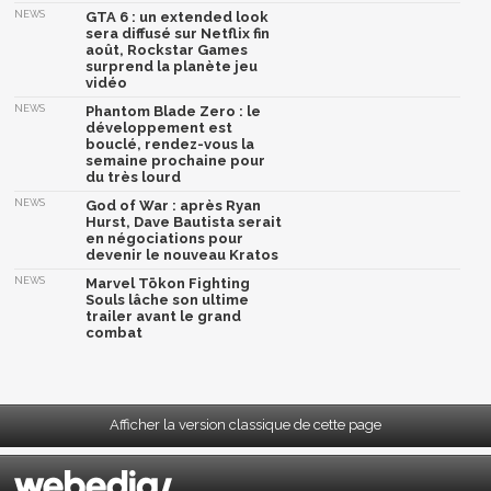
NEWS
GTA 6 : un extended look
sera diffusé sur Netflix fin
août, Rockstar Games
surprend la planète jeu
vidéo
NEWS
Phantom Blade Zero : le
développement est
bouclé, rendez-vous la
semaine prochaine pour
du très lourd
NEWS
God of War : après Ryan
Hurst, Dave Bautista serait
en négociations pour
devenir le nouveau Kratos
NEWS
Marvel Tōkon Fighting
Souls lâche son ultime
trailer avant le grand
combat
Afficher la version classique de cette page