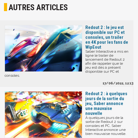
AUTRES ARTICLES
Redout 2 : le jeu est
disponible sur PC et
consoles, un trailer
en 4K pour les fans de
WipEout
Saber Interactive a mis en
ligne le trailer de
lancement de Redout 2
afin de rappeler que le
jeu est dès à présent
disponible sur PC et
consoles.
17/06/2022, 12:13
Redout 2 : à quelques
jours de la sortie du
jeu, Saber annonce
une mauvaise
nouvelle
À quelques jours de la
sortie de Redout 2 sur
consoles et PC, Saber
Interactive annonce une
bien mauvaise nouvelle.