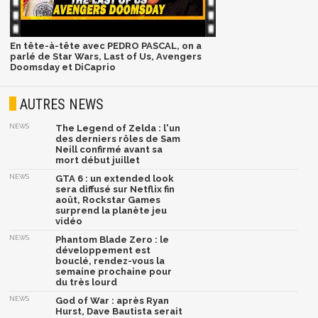
En tête-à-tête avec PEDRO PASCAL, on a
parlé de Star Wars, Last of Us, Avengers
Doomsday et DiCaprio
AUTRES NEWS
NEWS
The Legend of Zelda : l'un
des derniers rôles de Sam
Neill confirmé avant sa
mort début juillet
NEWS
GTA 6 : un extended look
sera diffusé sur Netflix fin
août, Rockstar Games
surprend la planète jeu
vidéo
NEWS
Phantom Blade Zero : le
développement est
bouclé, rendez-vous la
semaine prochaine pour
du très lourd
NEWS
God of War : après Ryan
Hurst, Dave Bautista serait