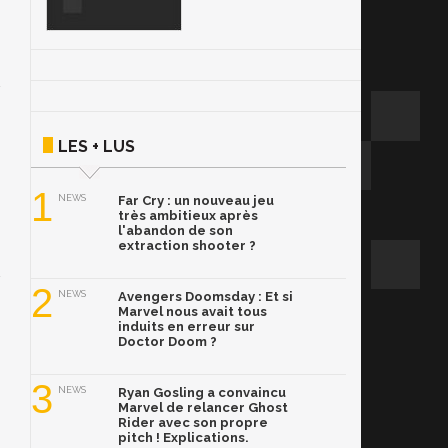
LES + LUS
1
NEWS
Far Cry : un nouveau jeu
très ambitieux après
l'abandon de son
extraction shooter ?
2
NEWS
Avengers Doomsday : Et si
Marvel nous avait tous
induits en erreur sur
Doctor Doom ?
3
NEWS
Ryan Gosling a convaincu
Marvel de relancer Ghost
Rider avec son propre
pitch ! Explications.