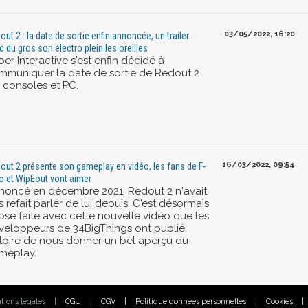
03/05/2022, 16:20
out 2 : la date de sortie enfin annoncée, un trailer
c du gros son électro plein les oreilles
er Interactive s'est enfin décidé à
mmuniquer la date de sortie de Redout 2
r consoles et PC.
16/03/2022, 09:54
out 2 présente son gameplay en vidéo, les fans de F-
o et WipEout vont aimer
noncé en décembre 2021, Redout 2 n'avait
 refait parler de lui depuis. C'est désormais
ose faite avec cette nouvelle vidéo que les
veloppeurs de 34BigThings ont publié,
stoire de nous donner un bel aperçu du
meplay.
tions légales
|
CGU
|
CGV
|
Politique données personnelles
|
Cookies
|