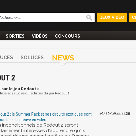
JEUX VIDÉO
C
SORTIES
VIDÉOS
CONCOURS
NEWS
TUCES
SOLUCES
OUT 2
t
sur le jeu Redout 2.
vidéos et astuces ou soluces du jeu Redout 2
20/10/2022, 21:39
out 2 : le Summer Pack et ses circuits exotiques sont
ponibles, la preuve en vidéo
s inconditionnels de Redout 2 seront
rtainement intéressés d'apprendre qu'ils