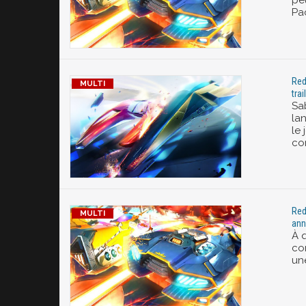
pe
Pac
Red
tra
Sab
la
le 
co
Red
ann
À 
co
un