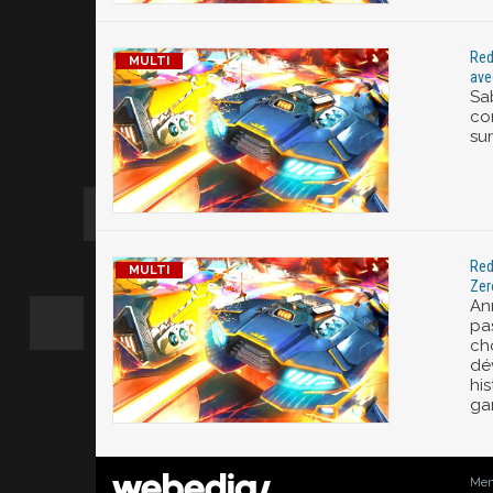
Red
ave
Sab
co
su
Red
Zer
An
pas
ch
dé
hi
ga
Men