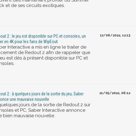
uvent dès maintenant profiter du Summer
k et de ses circuits exotiques.
17/06/2022, 12:13
out 2 : le jeu est disponible sur PC et consoles, un
iler en 4K pour les fans de WipEout
er Interactive a mis en ligne le trailer de
ncement de Redout 2 afin de rappeler que
jeu est dès à présent disponible sur PC et
nsoles.
21/05/2022, 06:12
out 2 : à quelques jours de la sortie du jeu, Saber
once une mauvaise nouvelle
quelques jours de la sortie de Redout 2 sur
nsoles et PC, Saber Interactive annonce
e bien mauvaise nouvelle.