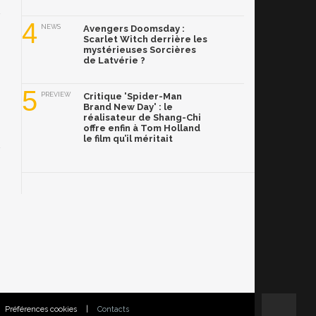
4
NEWS
Avengers Doomsday :
Scarlet Witch derrière les
mystérieuses Sorcières
de Latvérie ?
5
PREVIEW
Critique 'Spider-Man
Brand New Day' : le
réalisateur de Shang-Chi
offre enfin à Tom Holland
le film qu’il méritait
Préférences cookies
|
Contacts