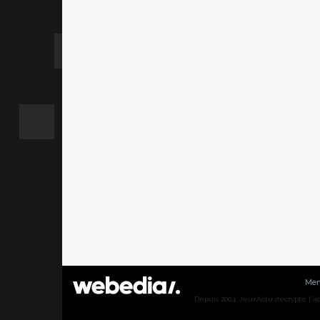
Men
Depuis 2004, JeuxActu décrypte l'actu