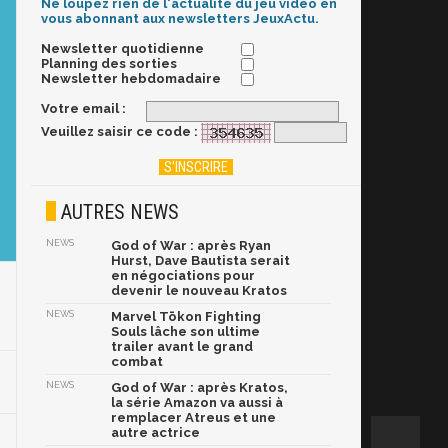
Ne loupez rien de l'actualité du jeu vidéo en
vous abonnant aux newsletters JeuxActu.
Newsletter quotidienne
Planning des sorties
Newsletter hebdomadaire
Votre email :
Veuillez saisir ce code :
AUTRES NEWS
NEWS
God of War : après Ryan
Hurst, Dave Bautista serait
en négociations pour
devenir le nouveau Kratos
NEWS
Marvel Tōkon Fighting
Souls lâche son ultime
trailer avant le grand
combat
NEWS
God of War : après Kratos,
la série Amazon va aussi à
remplacer Atreus et une
autre actrice