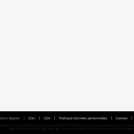
tions légales
|
CGU
|
CGV
|
Politique données personnelles
|
Cookies
|
alité du jeu vidéo sur toutes les plateformes. Sorties, previews, gameplay, trailers, tests, astu
Xbox One, Xbox One X, PS3, Xbox 360, Nintendo Switch, Wii U, Nintendo 3DS, Nintendo 2