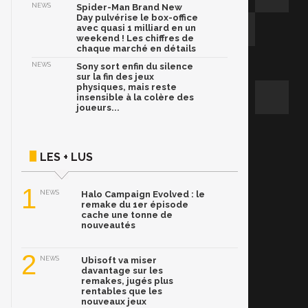
NEWS
Spider-Man Brand New
Day pulvérise le box-office
avec quasi 1 milliard en un
weekend ! Les chiffres de
chaque marché en détails
NEWS
Sony sort enfin du silence
sur la fin des jeux
physiques, mais reste
insensible à la colère des
joueurs...
LES + LUS
1
NEWS
Halo Campaign Evolved : le
remake du 1er épisode
cache une tonne de
nouveautés
2
NEWS
Ubisoft va miser
davantage sur les
remakes, jugés plus
rentables que les
nouveaux jeux