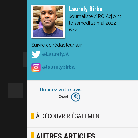
Laurely Birba
Journaliste / RC Adjoint
le samedi 21 mai 2022
6:12
Suivre ce rédacteur sur
@LaurelyJA
@laurelybirba
Donnez votre avis
Osef
Furieux
Blasé
À DÉCOUVRIR ÉGALEMENT
Osef
AUTRES ARTICLES
Joyeux