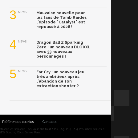
3
NEWS
Mauvaise nouvelle pour
les fans de Tomb Raider,
l'épisode "Catalyst" est
repoussé à 2028 !
4
NEWS
Dragon Ball Z Sparking
Zero : un nouveau DLC XXL
avec 33 nouveaux
personnages !
5
NEWS
Far Cry : un nouveau jeu
très ambitieux après
l'abandon de son
extraction shooter ?
Préférences cookies
|
Contacts
ces et soluces... on vous dit tout ! PC, PS5, PS4, PS4 Pro, Xbox series X,
DS, Stadia, Xbox Game Pass...