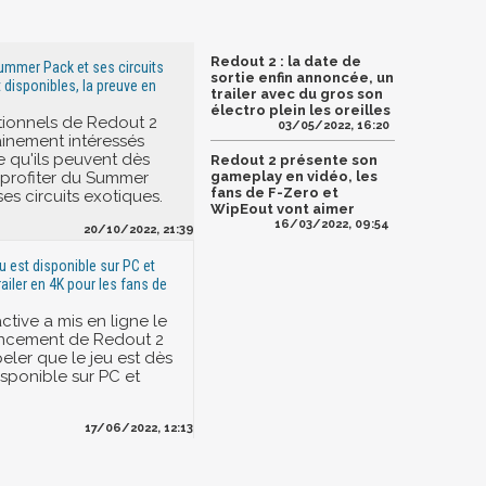
Redout 2 : la date de
Summer Pack et ses circuits
sortie enfin annoncée, un
 disponibles, la preuve en
trailer avec du gros son
électro plein les oreilles
tionnels de Redout 2
03/05/2022, 16:20
ainement intéressés
 qu'ils peuvent dès
Redout 2 présente son
profiter du Summer
gameplay en vidéo, les
fans de F-Zero et
es circuits exotiques.
WipEout vont aimer
16/03/2022, 09:54
20/10/2022, 21:39
eu est disponible sur PC et
ailer en 4K pour les fans de
ctive a mis en ligne le
lancement de Redout 2
eler que le jeu est dès
isponible sur PC et
17/06/2022, 12:13