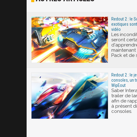
Excité
Redout 2 : le 
exotiques sont
vidéo
Les incondi
seront cert
d'apprendre
maintenant 
Pack et de s
Redout 2 : le j
consoles, un tr
WipEout
Saber Intera
trailer de 
afin de rapp
à présent d
consoles.