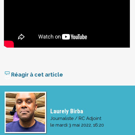
Réagir à cet article
Laurely Birba
Journaliste / RC Adjoint
le
mardi 3 mai 2022, 16:20