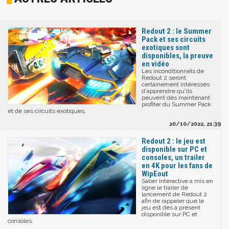
Redout 2 : le Summer
Pack et ses circuits
exotiques sont
disponibles, la preuve
en vidéo
Les inconditionnels de
Redout 2 seront
certainement intéressés
d'apprendre qu'ils
peuvent dès maintenant
profiter du Summer Pack
et de ses circuits exotiques.
20/10/2022, 21:39
Redout 2 : le jeu est
disponible sur PC et
consoles, un trailer
en 4K pour les fans de
WipEout
Saber Interactive a mis en
ligne le trailer de
lancement de Redout 2
afin de rappeler que le
jeu est dès à présent
disponible sur PC et
consoles.