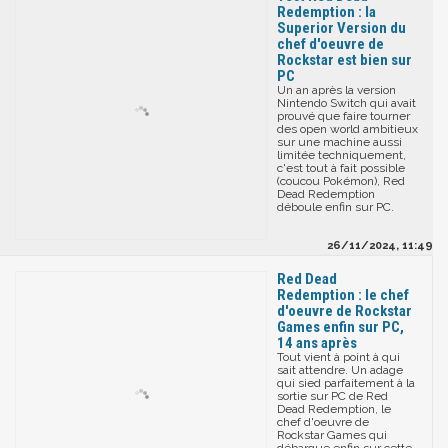
Redemption : la
Superior Version du
chef d'oeuvre de
Rockstar est bien sur
PC
Un an après la version
Nintendo Switch qui avait
prouvé que faire tourner
des open world ambitieux
sur une machine aussi
limitée techniquement,
c'est tout à fait possible
(coucou Pokémon), Red
Dead Redemption
déboule enfin sur PC.
26/11/2024, 11:49
Red Dead
Redemption : le chef
d'oeuvre de Rockstar
Games enfin sur PC,
14 ans après
Tout vient à point à qui
sait attendre. Un adage
qui sied parfaitement à la
sortie sur PC de Red
Dead Redemption, le
chef d'oeuvre de
Rockstar Games qui