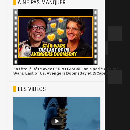
À NE PAS MANQUER
En tête-à-tête avec PEDRO PASCAL, on a parlé de Star
Wars, Last of Us, Avengers Doomsday et DiCaprio
LES VIDÉOS