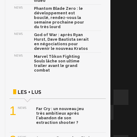
vidéo
NEWS
Phantom Blade Zero : le
développement est
bouclé, rendez-vous la
semaine prochaine pour
du très lourd
NEWS
God of War : après Ryan
Hurst, Dave Bautista serait
en négociations pour
devenir le nouveau Kratos
NEWS
Marvel Tōkon Fighting
Souls lâche son ultime
trailer avant le grand
combat
LES + LUS
1
NEWS
Far Cry : un nouveau jeu
très ambitieux après
l'abandon de son
extraction shooter ?