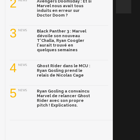
2
NEWS
Avengers Doomsday : Et si
Marvel nous avait tous
induits en erreur sur
Doctor Doom ?
3
NEWS
Black Panther 3 : Marvel
dévoile son nouveau
T'Challa, Ryan Coogler
l'aurait trouvé en
quelques semaines
4
NEWS
Ghost Rider dans le MCU :
Ryan Gosling prend le
relais de Nicolas Cage
5
NEWS
Ryan Gosling a convaincu
Marvel de relancer Ghost
Rider avec son propre
pitch ! Explications.