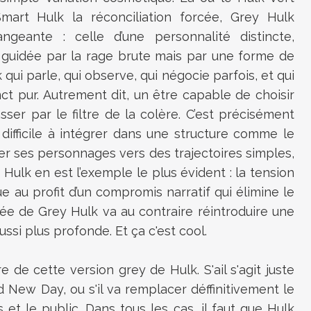
mart Hulk la réconciliation forcée, Grey Hulk
geante : celle d’une personnalité distincte,
s guidée par la rage brute mais par une forme de
qui parle, qui observe, qui négocie parfois, et qui
nct pur. Autrement dit, un être capable de choisir
asser par le filtre de la colère. C’est précisément
difficile à intégrer dans une structure comme le
r ses personnages vers des trajectoires simples,
Hulk en est l’exemple le plus évident : la tension
 au profit d’un compromis narratif qui élimine le
rivée de Grey Hulk va au contraire réintroduire une
aussi plus profonde. Et ça c'est cool.
 de cette version grey de Hulk. S'ail s'agit juste
New Day, ou s'il va remplacer déffinitivement le
et le public. Dans tous les cas, il faut que Hulk