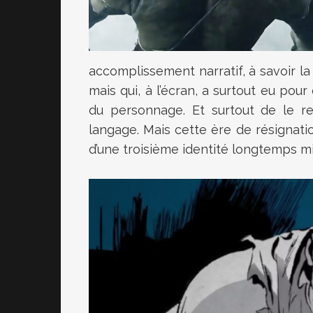
accomplissement narratif, à savoir la
mais qui, à l’écran, a surtout eu pour
du personnage. Et surtout de le r
langage. Mais cette ère de résignatio
d’une troisième identité longtemps mi