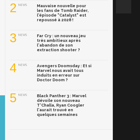
2
NEWS
Mauvaise nouvelle pour
les fans de Tomb Raider,
l'épisode "Catalyst" est
repoussé à 2028 !
3
NEWS
Far Cry : un nouveau jeu
très ambitieux après
l'abandon de son
extraction shooter ?
4
NEWS
Avengers Doomsday : Et si
Marvel nous avait tous
induits en erreur sur
Doctor Doom ?
5
NEWS
Black Panther 3 : Marvel
dévoile son nouveau
T'Challa, Ryan Coogler
l'aurait trouvé en
quelques semaines