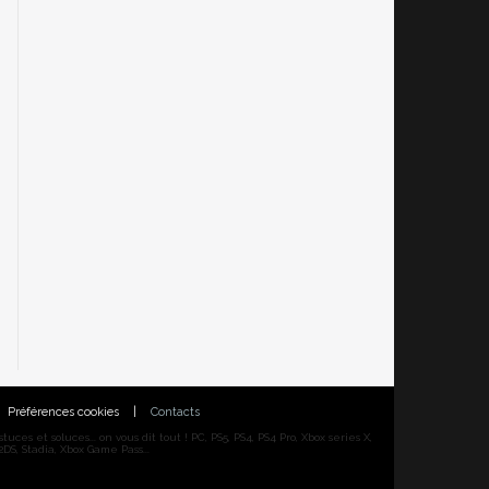
Préférences cookies
|
Contacts
ces et soluces... on vous dit tout ! PC, PS5, PS4, PS4 Pro, Xbox series X,
DS, Stadia, Xbox Game Pass...