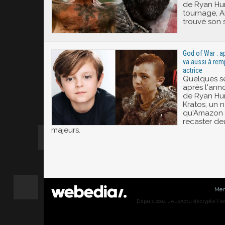
de Ryan Hur
tournage, A
trouvé son 
God of War : a
va aussi à rem
actrice
Quelques s
après l'an
de Ryan Hur
Kratos, un 
qu'Amazon p
recaster de
majeurs.
Men
Depuis 2004, JeuxActu décrypte l'actu