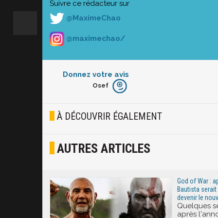
Suivre ce rédacteur sur
@MaximeChao
@maximechao/
Donnez votre avis
Osef
Furieux
Blasé
À DÉCOUVRIR ÉGALEMENT
Osef
AUTRES ARTICLES
Joyeux
Excité
God of War : a
Bautista serai
devenir le nou
Quelques s
après l'an