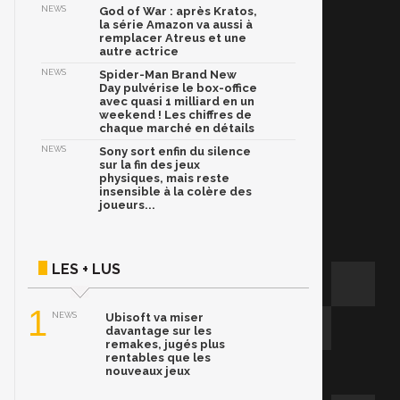
NEWS
God of War : après Kratos,
la série Amazon va aussi à
remplacer Atreus et une
autre actrice
NEWS
Spider-Man Brand New
Day pulvérise le box-office
avec quasi 1 milliard en un
weekend ! Les chiffres de
chaque marché en détails
NEWS
Sony sort enfin du silence
sur la fin des jeux
physiques, mais reste
insensible à la colère des
joueurs...
LES + LUS
1
NEWS
Ubisoft va miser
davantage sur les
remakes, jugés plus
rentables que les
nouveaux jeux