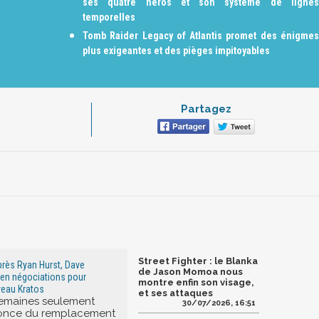
ses quatre héros et son système de lignes
temporelles
Tomb Raider Legacy of Atlantis promet des énigmes
plus exigeantes et des pièges impitoyables
Partagez
Street Fighter : le Blanka
près Ryan Hurst, Dave
de Jason Momoa nous
t en négociations pour
montre enfin son visage,
veau Kratos
et ses attaques
emaines seulement
30/07/2026, 16:51
nonce du remplacement