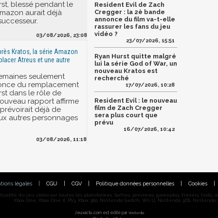
st, blessé pendant le
Resident Evil de Zach
mazon aurait déjà
Cregger : la 2è bande
annonce du film va-t-elle
successeur.
rassurer les fans du jeu
vidéo ?
03/08/2026, 23:08
23/07/2026, 15:51
près Kratos, la série Amazon
Ryan Hurst quitte malgré
placer Atreus et une autre
lui la série God of War, un
nouveau Kratos est
emaines seulement
recherché
nonce du remplacement
17/07/2026, 10:28
st dans le rôle de
Resident Evil : le nouveau
nouveau rapport affirme
film de Zach Cregger
révoirait déjà de
sera plus court que
ux autres personnages
prévu
16/07/2026, 10:42
03/08/2026, 11:18
tions légales
|
CGU
|
CGV
|
Politique données personnelles
|
Cookies
|
alité du jeu vidéo sur toutes les plateformes. Sorties, previews, gameplay, trailers, tests, astu
Xbox One, Xbox One X, PS3, Xbox 360, Nintendo Switch, Wii U, Nintendo 3DS, Nintendo 2
Jeuxactu.com est édité par
Webedia