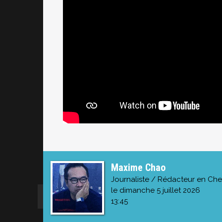
Maxime Chao
Journaliste / Rédacteur en Che
le dimanche 5 juillet 2026
13:45