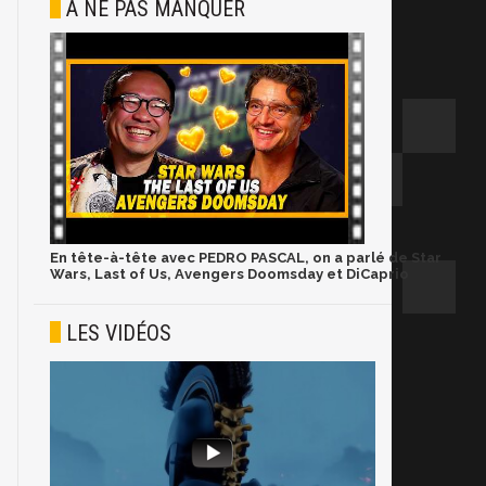
À NE PAS MANQUER
En tête-à-tête avec PEDRO PASCAL, on a parlé de Star
Wars, Last of Us, Avengers Doomsday et DiCaprio
LES VIDÉOS