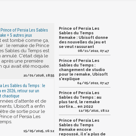
Prince of Persia Les
 Prince of Persia Les Sables
Sables du Temps
ke + 5 autres jeux
Remake : Ubisoft donne
t est tombé comme ça,
des nouvelles du jeu et
ir : le remake de Prince
se veut rassurant
 Les Sables du Temps est
08/11/2022, 07:47
annulé. C'était déjà le
 après une première
Prince of Persia Les
Sables du Temps :
n qui avait été moquée.
changement de studio
pour le remake, Ubisoft
21/01/2026, 18:55
s'explique
04/05/2022, 07:47
ia Les Sables du Temps : le
a en 2026, retour sur un
Prince of Persia Les
 chaotique
Sables du Temps : au
nnées d'attente et de
plus tard, le remake
ents, Ubisoft a enfin
sortira... en 2022
être de sortie pour le
12/05/2021, 18:12
rince of Persia Les
Prince of Persia Les
Temps.
Sables du Temps
Remake encore
15/05/2025, 16:12
repoussé, il n'a plus de