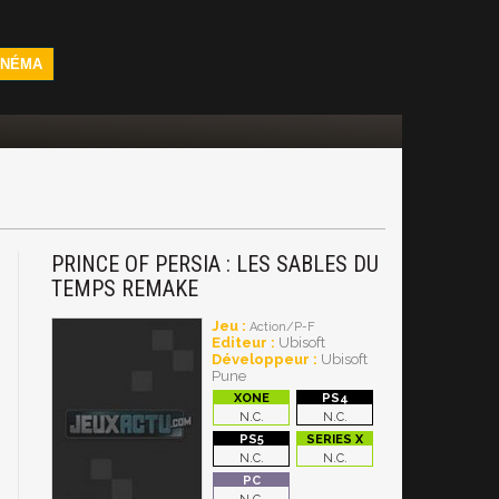
INÉMA
PRINCE OF PERSIA : LES SABLES DU
TEMPS REMAKE
Jeu :
Action/P-F
Editeur :
Ubisoft
Développeur :
Ubisoft
Pune
N.C.
N.C.
N.C.
N.C.