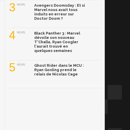
3
NEWS
Avengers Doomsday : Et si
Marvel nous avait tous
induits en erreur sur
Doctor Doom ?
4
NEWS
Black Panther 3 : Marvel
dévoile son nouveau
T'Challa, Ryan Coogler
l'aurait trouvé en
quelques semaines
5
NEWS
Ghost Rider dans le MCU :
Ryan Gosling prend le
relais de Nicolas Cage