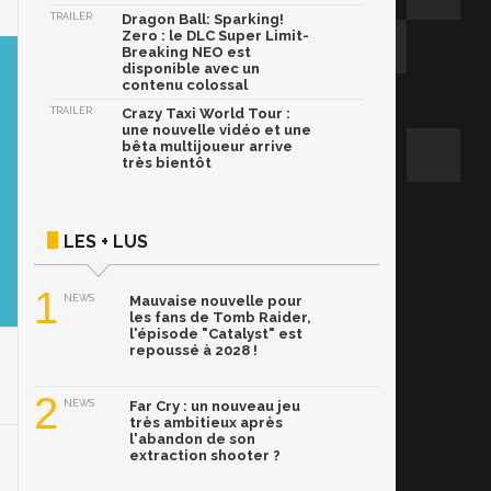
TRAILER
Dragon Ball: Sparking!
Zero : le DLC Super Limit-
Breaking NEO est
disponible avec un
contenu colossal
TRAILER
Crazy Taxi World Tour :
une nouvelle vidéo et une
bêta multijoueur arrive
très bientôt
LES + LUS
1
NEWS
Mauvaise nouvelle pour
les fans de Tomb Raider,
l'épisode "Catalyst" est
repoussé à 2028 !
2
NEWS
Far Cry : un nouveau jeu
très ambitieux après
l'abandon de son
extraction shooter ?