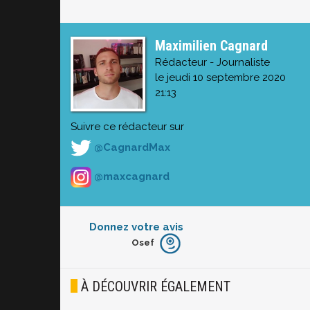
Maximilien Cagnard
Rédacteur - Journaliste
le jeudi 10 septembre 2020
21:13
Suivre ce rédacteur sur
@CagnardMax
@maxcagnard
Donnez votre avis
Osef
Furieux
Blasé
À DÉCOUVRIR ÉGALEMENT
Osef