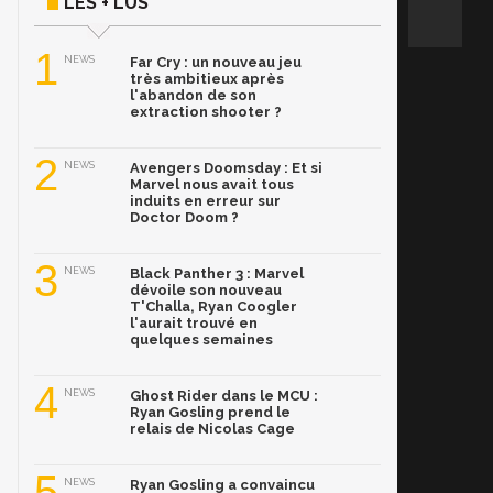
LES + LUS
1
NEWS
Far Cry : un nouveau jeu
très ambitieux après
l'abandon de son
extraction shooter ?
2
NEWS
Avengers Doomsday : Et si
Marvel nous avait tous
induits en erreur sur
Doctor Doom ?
3
NEWS
Black Panther 3 : Marvel
dévoile son nouveau
T'Challa, Ryan Coogler
l'aurait trouvé en
quelques semaines
4
NEWS
Ghost Rider dans le MCU :
Ryan Gosling prend le
relais de Nicolas Cage
5
NEWS
Ryan Gosling a convaincu