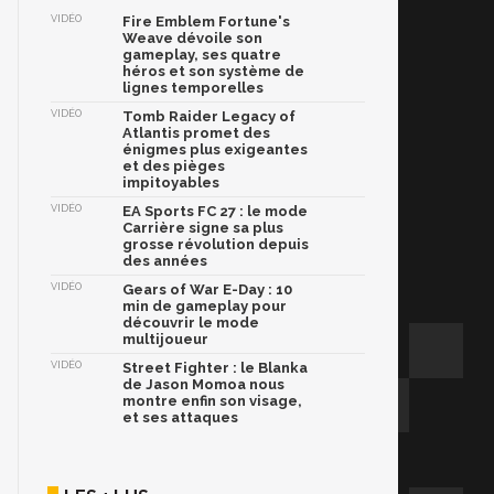
VIDÉO
Fire Emblem Fortune's
Weave dévoile son
gameplay, ses quatre
héros et son système de
lignes temporelles
VIDÉO
Tomb Raider Legacy of
Atlantis promet des
énigmes plus exigeantes
et des pièges
impitoyables
VIDÉO
EA Sports FC 27 : le mode
Carrière signe sa plus
grosse révolution depuis
des années
VIDÉO
Gears of War E-Day : 10
min de gameplay pour
découvrir le mode
multijoueur
VIDÉO
Street Fighter : le Blanka
de Jason Momoa nous
montre enfin son visage,
et ses attaques