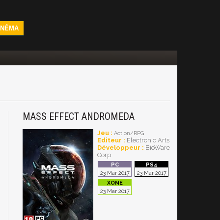
INÉMA
MASS EFFECT ANDROMEDA
Jeu :
Action/RPG
Editeur :
Electronic Arts
Développeur :
BioWare
Corp
23 Mar 2017
23 Mar 2017
23 Mar 2017