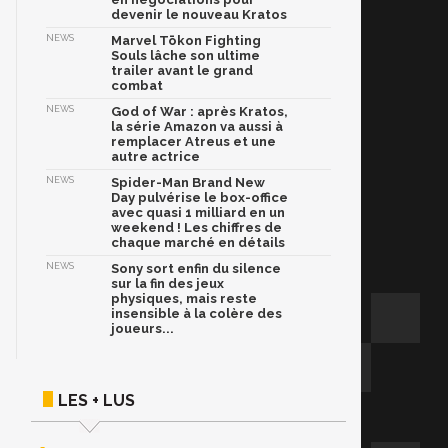
devenir le nouveau Kratos
NEWS
Marvel Tōkon Fighting
Souls lâche son ultime
trailer avant le grand
combat
NEWS
God of War : après Kratos,
la série Amazon va aussi à
remplacer Atreus et une
autre actrice
NEWS
Spider-Man Brand New
Day pulvérise le box-office
avec quasi 1 milliard en un
weekend ! Les chiffres de
chaque marché en détails
NEWS
Sony sort enfin du silence
sur la fin des jeux
physiques, mais reste
insensible à la colère des
joueurs...
LES + LUS