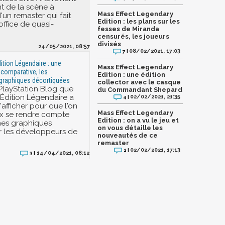
nt de la scène à
Mass Effect Legendary
'un remaster qui fait
Edition : les plans sur les
ffice de quasi-
fesses de Miranda
censurés, les joueurs
divisés
24/05/2021, 08:57
08/02/2021, 17:03
7 |
ition Légendaire : une
Mass Effect Legendary
 comparative, les
Edition : une édition
 graphiques décortiquées
collector avec le casque
 PlayStation Blog que
du Commandant Shepard
 Édition Légendaire a
02/02/2021, 21:35
4 |
afficher pour que l'on
Mass Effect Legendary
ux se rendre compte
Edition : on a vu le jeu et
hes graphiques
on vous détaille les
r les développeurs de
nouveautés de ce
remaster
02/02/2021, 17:13
1 |
14/04/2021, 08:12
3 |