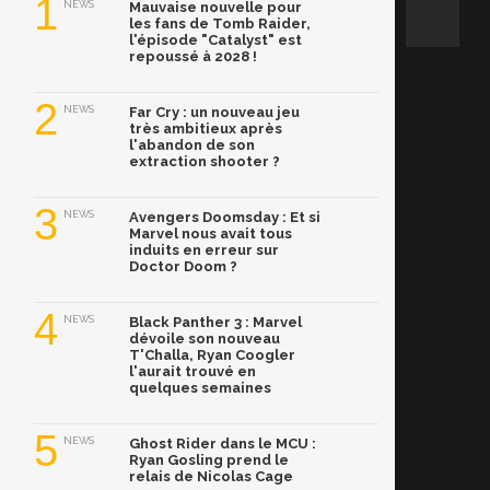
1
NEWS
Mauvaise nouvelle pour
les fans de Tomb Raider,
l'épisode "Catalyst" est
repoussé à 2028 !
2
NEWS
Far Cry : un nouveau jeu
très ambitieux après
l'abandon de son
extraction shooter ?
3
NEWS
Avengers Doomsday : Et si
Marvel nous avait tous
induits en erreur sur
Doctor Doom ?
4
NEWS
Black Panther 3 : Marvel
dévoile son nouveau
T'Challa, Ryan Coogler
l'aurait trouvé en
quelques semaines
5
NEWS
Ghost Rider dans le MCU :
Ryan Gosling prend le
relais de Nicolas Cage