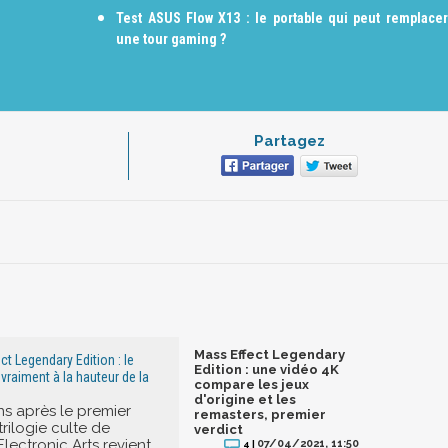
Test ASUS Flow X13 : le portable qui peut remplacer
une tour gaming ?
Partagez
Mass Effect Legendary
t Legendary Edition : le
Edition : une vidéo 4K
 vraiment à la hauteur de la
compare les jeux
d'origine et les
s après le premier
remasters, premier
trilogie culte de
verdict
lectronic Arts revient
07/04/2021, 11:50
4 |