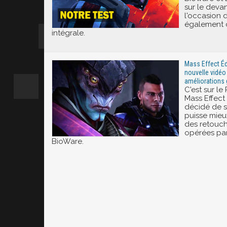
sur le deva
l'occasion d
également o
intégrale.
Mass Effect Éd
nouvelle vidéo
améliorations
C'est sur le
Mass Effect
décidé de s'
puisse mie
des retouc
opérées pa
BioWare.