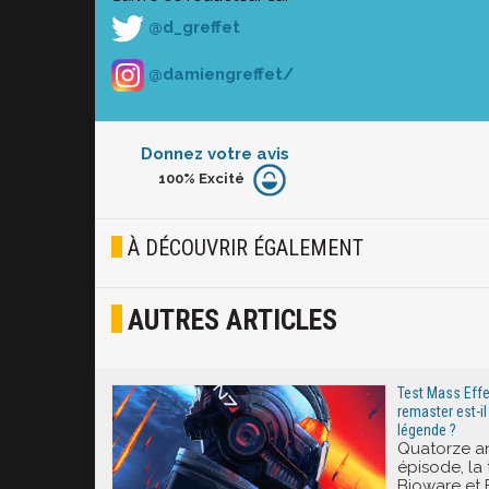
@d_greffet
@damiengreffet/
Donnez votre avis
100%
Excité
Furieux
Blasé
À DÉCOUVRIR ÉGALEMENT
Osef
AUTRES ARTICLES
Joyeux
Excité
Test Mass Effec
remaster est-il
légende ?
Quatorze an
épisode, la 
Bioware et E