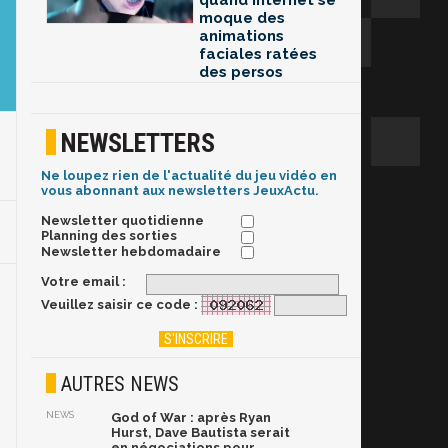
quand Internet se
moque des
animations
faciales ratées
des persos
NEWSLETTERS
Ne loupez rien de l'actualité du jeu vidéo en
vous abonnant aux newsletters JeuxActu.
Newsletter quotidienne
Planning des sorties
Newsletter hebdomadaire
Votre email :
Veuillez saisir ce code :
AUTRES NEWS
NEWS
God of War : après Ryan
Hurst, Dave Bautista serait
en négociations pour